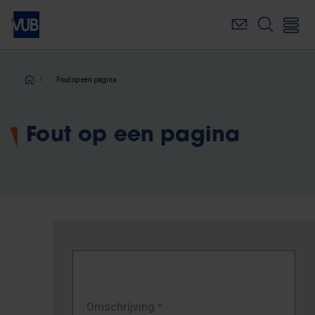
Overslaan
en
naar
de
inhoud
Kruimelpad
Fout op een pagina
gaan
Fout op een pagina
Omschrijving
*