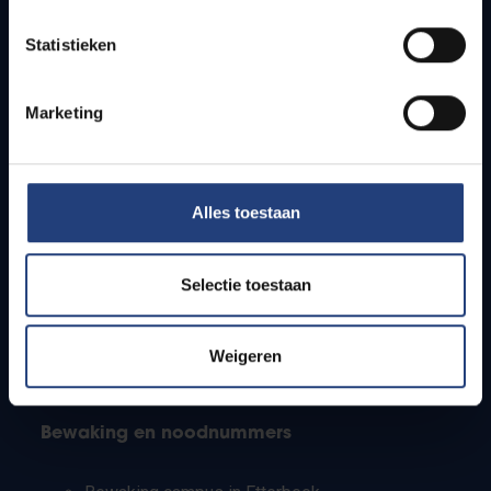
Lesroosters
Statistieken
Bereikbaarheid
Onderzoeksgroepen
Campusfaciliteiten
Marketing
Info voor
Alles toestaan
Pers
Studenten
Personeel
Selectie toestaan
PhD-studenten
Leerkrachten en secundaire scholen
Werkstudenten
Weigeren
Internationale studenten
Bewaking en noodnummers