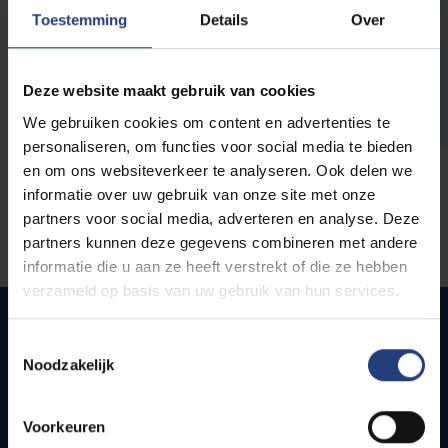
opleidingen
Toestemming
Details
Over
Deze website maakt gebruik van cookies
We gebruiken cookies om content en advertenties te
personaliseren, om functies voor social media te bieden
en om ons websiteverkeer te analyseren. Ook delen we
informatie over uw gebruik van onze site met onze
partners voor social media, adverteren en analyse. Deze
partners kunnen deze gegevens combineren met andere
informatie die u aan ze heeft verstrekt of die ze hebben
verzameld op basis van uw gebruik van hun services.
Toestemmingsselectie
Noodzakelijk
Snel naar
Webmail
Voorkeuren
Jobs