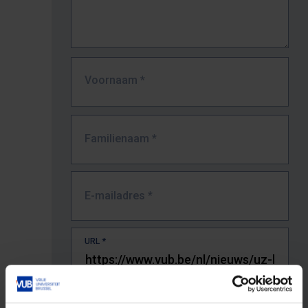
Voornaam
*
Familienaam
*
E-mailadres
*
URL
*
De volledige URL van de pagina waar je de fout zag.
Bv. https://www.vub.be/nl/studeren-aan-de-vub/alle-