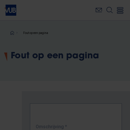
Overslaan
en
naar
de
inhoud
Kruimelpad
Fout op een pagina
gaan
Fout op een pagina
Omschrijving
*