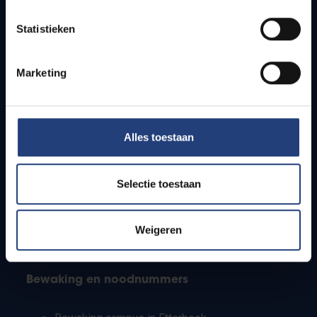
Lesroosters
Statistieken
Bereikbaarheid
Onderzoeksgroepen
Campusfaciliteiten
Marketing
Info voor
Alles toestaan
Pers
Studenten
Personeel
Selectie toestaan
PhD-studenten
Leerkrachten en secundaire scholen
Werkstudenten
Weigeren
Internationale studenten
Bewaking en noodnummers