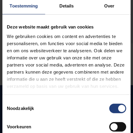
opleidingen
Toestemming
Details
Over
Deze website maakt gebruik van cookies
We gebruiken cookies om content en advertenties te
personaliseren, om functies voor social media te bieden
en om ons websiteverkeer te analyseren. Ook delen we
informatie over uw gebruik van onze site met onze
partners voor social media, adverteren en analyse. Deze
partners kunnen deze gegevens combineren met andere
informatie die u aan ze heeft verstrekt of die ze hebben
verzameld op basis van uw gebruik van hun services.
Toestemmingsselectie
Noodzakelijk
Snel naar
Webmail
Voorkeuren
Jobs