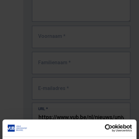
Voornaam
*
Familienaam
*
E-mailadres
*
URL
*
De volledige URL van de pagina waar je de fout zag.
Bv. https://www.vub.be/nl/studeren-aan-de-vub/alle-