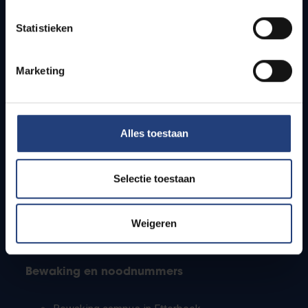
Lesroosters
Statistieken
Bereikbaarheid
Onderzoeksgroepen
Campusfaciliteiten
Marketing
Info voor
Alles toestaan
Pers
Studenten
Personeel
Selectie toestaan
PhD-studenten
Leerkrachten en secundaire scholen
Werkstudenten
Weigeren
Internationale studenten
Bewaking en noodnummers