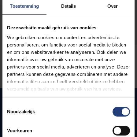
opleidingen
Toestemming
Details
Over
Deze website maakt gebruik van cookies
We gebruiken cookies om content en advertenties te
personaliseren, om functies voor social media te bieden
en om ons websiteverkeer te analyseren. Ook delen we
informatie over uw gebruik van onze site met onze
partners voor social media, adverteren en analyse. Deze
partners kunnen deze gegevens combineren met andere
informatie die u aan ze heeft verstrekt of die ze hebben
verzameld op basis van uw gebruik van hun services.
Toestemmingsselectie
Noodzakelijk
Snel naar
Webmail
Voorkeuren
Jobs