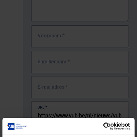
Voornaam
*
Familienaam
*
E-mailadres
*
URL
*
De volledige URL van de pagina waar je de fout zag.
Bv. https://www.vub.be/nl/studeren-aan-de-vub/alle-