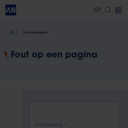
Overslaan
en
naar
de
inhoud
Kruimelpad
Fout op een pagina
gaan
Fout op een pagina
Omschrijving
*