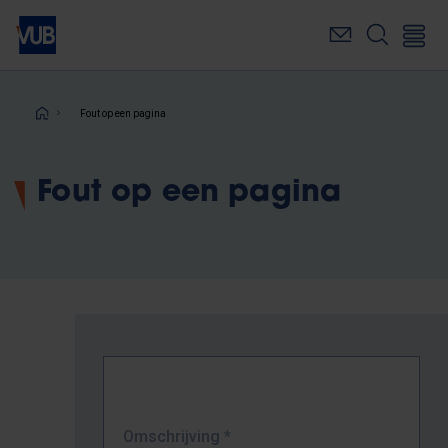
Overslaan
en
naar
de
inhoud
Kruimelpad
Fout op een pagina
gaan
Fout op een pagina
Omschrijving
*