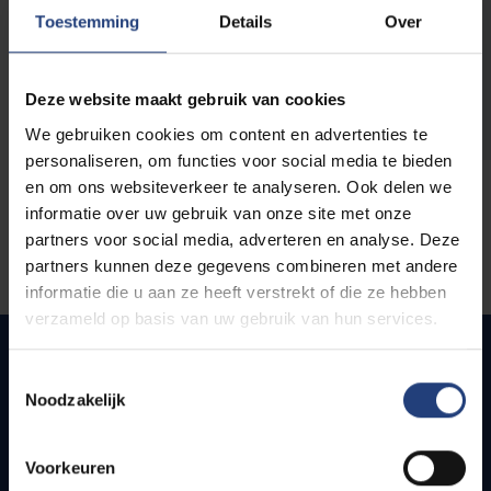
opleidingen
Toestemming
Details
Over
Deze website maakt gebruik van cookies
We gebruiken cookies om content en advertenties te
personaliseren, om functies voor social media te bieden
en om ons websiteverkeer te analyseren. Ook delen we
informatie over uw gebruik van onze site met onze
partners voor social media, adverteren en analyse. Deze
partners kunnen deze gegevens combineren met andere
informatie die u aan ze heeft verstrekt of die ze hebben
verzameld op basis van uw gebruik van hun services.
Toestemmingsselectie
Noodzakelijk
Snel naar
Webmail
Voorkeuren
Jobs