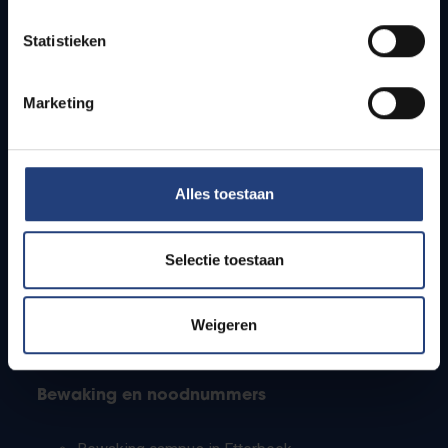
Lesroosters
Statistieken
Bereikbaarheid
Onderzoeksgroepen
Campusfaciliteiten
Marketing
Info voor
Alles toestaan
Pers
Studenten
Personeel
Selectie toestaan
PhD-studenten
Leerkrachten en secundaire scholen
Werkstudenten
Weigeren
Internationale studenten
Bewaking en noodnummers