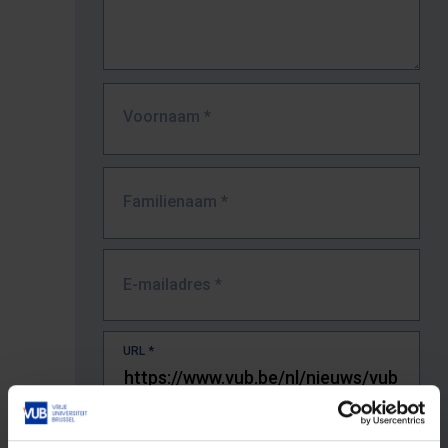
Voornaam
*
Familienaam
*
E-mailadres
*
URL
*
De volledige URL van de pagina waar je de fout zag.
Bv. https://www.vub.be/nl/studeren-aan-de-vub/alle-