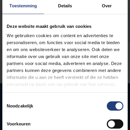
opleidingen
Toestemming
Details
Over
Deze website maakt gebruik van cookies
We gebruiken cookies om content en advertenties te
personaliseren, om functies voor social media te bieden
en om ons websiteverkeer te analyseren. Ook delen we
informatie over uw gebruik van onze site met onze
partners voor social media, adverteren en analyse. Deze
partners kunnen deze gegevens combineren met andere
informatie die u aan ze heeft verstrekt of die ze hebben
verzameld op basis van uw gebruik van hun services.
Toestemmingsselectie
Noodzakelijk
Snel naar
Webmail
Voorkeuren
Jobs