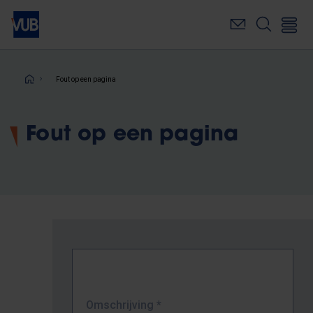
Overslaan
en
naar
de
inhoud
Kruimelpad
Fout op een pagina
gaan
Fout op een pagina
Omschrijving
*