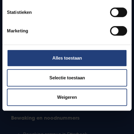
Lesroosters
Statistieken
Bereikbaarheid
Onderzoeksgroepen
Campusfaciliteiten
Marketing
Info voor
Alles toestaan
Pers
Studenten
Personeel
Selectie toestaan
PhD-studenten
Leerkrachten en secundaire scholen
Werkstudenten
Weigeren
Internationale studenten
Bewaking en noodnummers