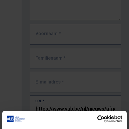
Voornaam
*
Familienaam
*
E-mailadres
*
URL
*
De volledige URL van de pagina waar je de fout zag.
Bv. https://www.vub.be/nl/studeren-aan-de-vub/alle-