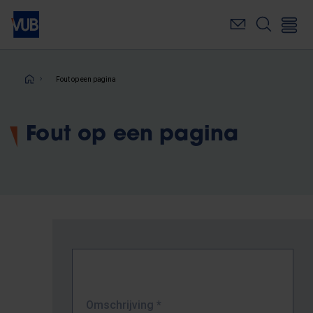
Overslaan
en
naar
de
inhoud
Kruimelpad
Fout op een pagina
gaan
Fout op een pagina
Omschrijving
*