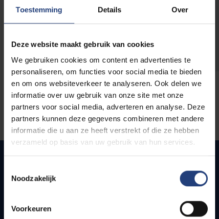
opleidingen
Toestemming
Details
Over
Deze website maakt gebruik van cookies
We gebruiken cookies om content en advertenties te
personaliseren, om functies voor social media te bieden
en om ons websiteverkeer te analyseren. Ook delen we
informatie over uw gebruik van onze site met onze
partners voor social media, adverteren en analyse. Deze
partners kunnen deze gegevens combineren met andere
informatie die u aan ze heeft verstrekt of die ze hebben
verzameld op basis van uw gebruik van hun services.
Toestemmingsselectie
Noodzakelijk
Snel naar
Webmail
Voorkeuren
Jobs