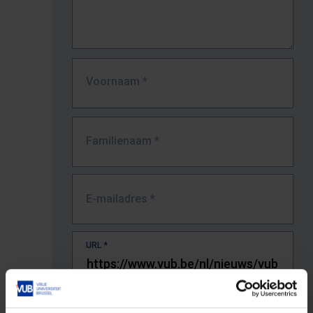
Voornaam
*
Familienaam
*
E-mailadres
*
URL
*
De volledige URL van de pagina waar je de fout zag.
Bv. https://www.vub.be/nl/studeren-aan-de-vub/alle-