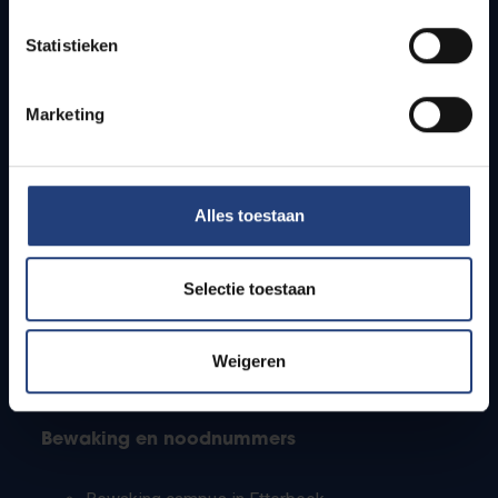
Lesroosters
Statistieken
Bereikbaarheid
Onderzoeksgroepen
Campusfaciliteiten
Marketing
Info voor
Alles toestaan
Pers
Studenten
Personeel
Selectie toestaan
PhD-studenten
Leerkrachten en secundaire scholen
Werkstudenten
Weigeren
Internationale studenten
Bewaking en noodnummers