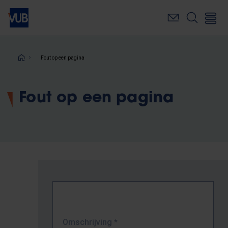
Overslaan
en
naar
de
inhoud
Kruimelpad
Fout op een pagina
gaan
Fout op een pagina
Omschrijving
*