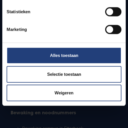
Lesroosters
Statistieken
Bereikbaarheid
Onderzoeksgroepen
Campusfaciliteiten
Marketing
Info voor
Alles toestaan
Pers
Studenten
Personeel
Selectie toestaan
PhD-studenten
Leerkrachten en secundaire scholen
Werkstudenten
Weigeren
Internationale studenten
Bewaking en noodnummers