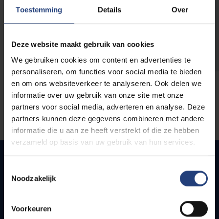
opleidingen
Toestemming
Details
Over
Deze website maakt gebruik van cookies
We gebruiken cookies om content en advertenties te
personaliseren, om functies voor social media te bieden
en om ons websiteverkeer te analyseren. Ook delen we
informatie over uw gebruik van onze site met onze
partners voor social media, adverteren en analyse. Deze
partners kunnen deze gegevens combineren met andere
informatie die u aan ze heeft verstrekt of die ze hebben
verzameld op basis van uw gebruik van hun services.
Toestemmingsselectie
Noodzakelijk
Snel naar
Webmail
Voorkeuren
Jobs