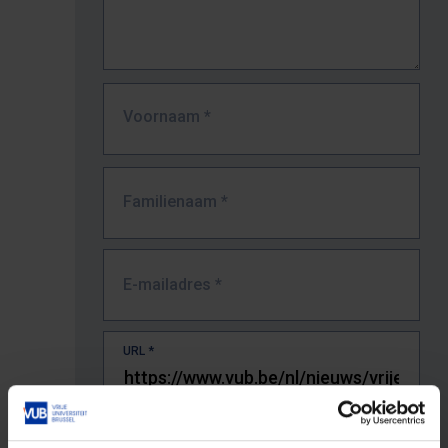
Voornaam
*
Familienaam
*
E-mailadres
*
URL
*
De volledige URL van de pagina waar je de fout zag.
Bv. https://www.vub.be/nl/studeren-aan-de-vub/alle-