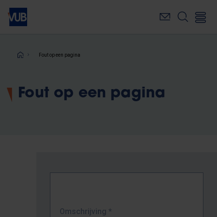
Overslaan
en
naar
de
inhoud
Kruimelpad
Fout op een pagina
gaan
Fout op een pagina
Omschrijving
*