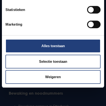
Lesroosters
Statistieken
Bereikbaarheid
Onderzoeksgroepen
Campusfaciliteiten
Marketing
Info voor
Alles toestaan
Pers
Studenten
Personeel
Selectie toestaan
PhD-studenten
Leerkrachten en secundaire scholen
Werkstudenten
Weigeren
Internationale studenten
Bewaking en noodnummers