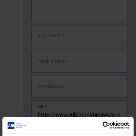
Voornaam
*
Familienaam
*
E-mailadres
*
URL
*
De volledige URL van de pagina waar je de fout zag.
Bv. https://www.vub.be/nl/studeren-aan-de-vub/alle-