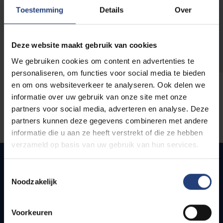
opleidingen
Toestemming
Details
Over
Deze website maakt gebruik van cookies
We gebruiken cookies om content en advertenties te
personaliseren, om functies voor social media te bieden
en om ons websiteverkeer te analyseren. Ook delen we
informatie over uw gebruik van onze site met onze
partners voor social media, adverteren en analyse. Deze
partners kunnen deze gegevens combineren met andere
informatie die u aan ze heeft verstrekt of die ze hebben
verzameld op basis van uw gebruik van hun services.
Toestemmingsselectie
Noodzakelijk
Snel naar
Webmail
Voorkeuren
Jobs