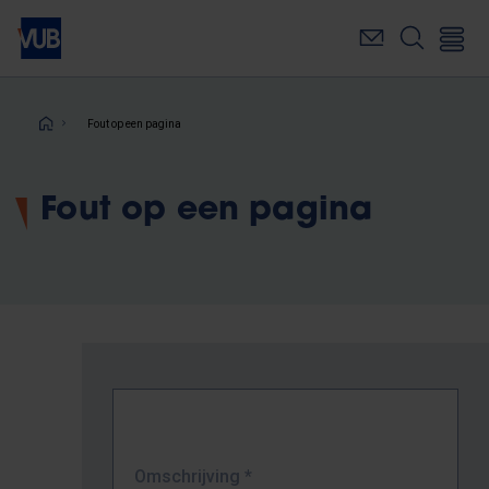
Overslaan
en
naar
de
inhoud
Kruimelpad
Fout op een pagina
gaan
Fout op een pagina
Omschrijving
*