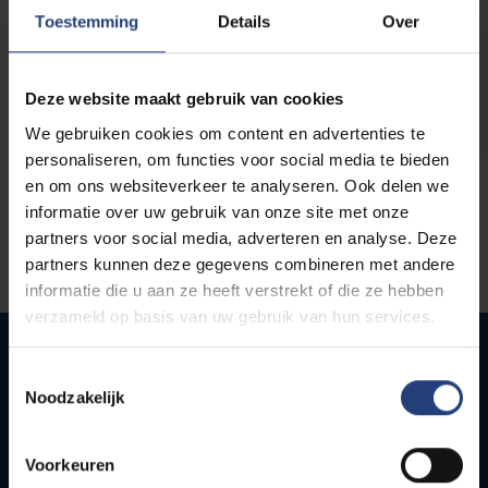
opleidingen
Toestemming
Details
Over
Deze website maakt gebruik van cookies
We gebruiken cookies om content en advertenties te
personaliseren, om functies voor social media te bieden
en om ons websiteverkeer te analyseren. Ook delen we
informatie over uw gebruik van onze site met onze
partners voor social media, adverteren en analyse. Deze
partners kunnen deze gegevens combineren met andere
informatie die u aan ze heeft verstrekt of die ze hebben
verzameld op basis van uw gebruik van hun services.
Toestemmingsselectie
Noodzakelijk
Snel naar
Webmail
Voorkeuren
Jobs