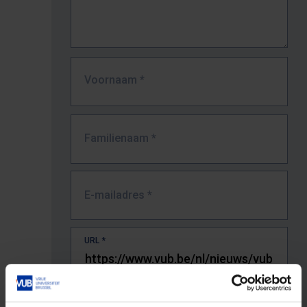
Voornaam
*
Familienaam
*
E-mailadres
*
URL
*
De volledige URL van de pagina waar je de fout zag.
Bv. https://www.vub.be/nl/studeren-aan-de-vub/alle-