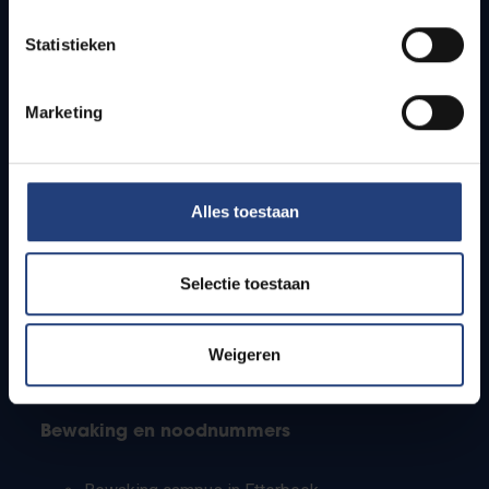
Lesroosters
Statistieken
Bereikbaarheid
Onderzoeksgroepen
Campusfaciliteiten
Marketing
Info voor
Alles toestaan
Pers
Studenten
Personeel
Selectie toestaan
PhD-studenten
Leerkrachten en secundaire scholen
Werkstudenten
Weigeren
Internationale studenten
Bewaking en noodnummers