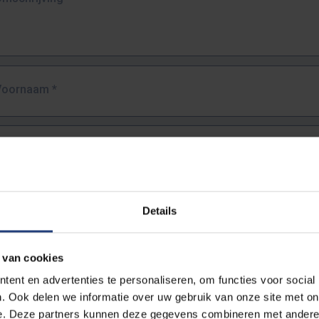
Voornaam
*
Familienaam
*
E-mailadres
*
Details
URL
*
 van cookies
ent en advertenties te personaliseren, om functies voor social
. Ook delen we informatie over uw gebruik van onze site met on
lledige URL van de pagina waar je de fout zag.
e. Deze partners kunnen deze gegevens combineren met andere i
ttps://www.vub.be/nl/studeren-aan-de-vub/alle-opleidingen