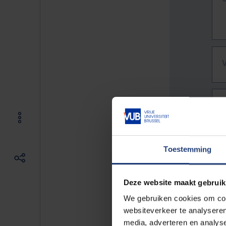
Toestemming
Deze website maakt gebruik
We gebruiken cookies om cont
websiteverkeer te analyseren
De vo
media, adverteren en analys
Bv. h