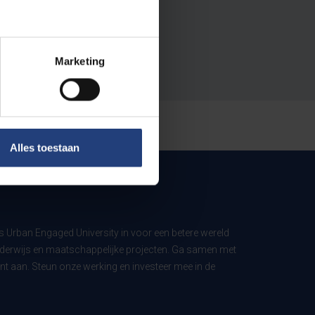
Marketing
Alles toestaan
ls Urban Engaged University in voor een betere wereld
derwijs en maatschappelijke projecten. Ga samen met
t aan. Steun onze werking en investeer mee in de