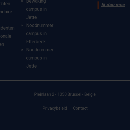
Bewaking
chten
Ik doe mee
campus in
ndaire
Jette
Noodnummer
udenten
campus in
ionale
Etterbeek
en
Noodnummer
campus in
Jette
Pleinlaan 2 - 1050 Brussel - België
Privacybeleid
Contact