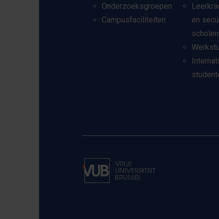
Onderzoeksgroepen
Leerkra
Campusfaciliteiten
en secu
scholen
Werkst
Internat
student