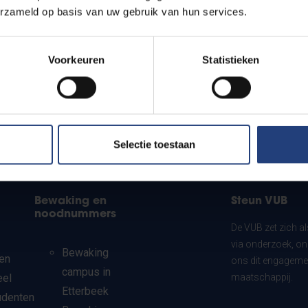
erzameld op basis van uw gebruik van hun services.
Voorkeuren
Statistieken
Selectie toestaan
Bewaking en
Steun VUB
noodnummers
De VUB zet zich a
via onderzoek, on
Bewaking
en
ons dit engagemen
campus in
eel
maatschappij.
Etterbeek
udenten