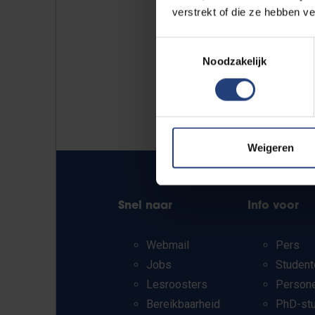
verstrekt of die ze hebben v
Toestemmingsselectie
Noodzakelijk
Weigeren
Snel naar
Info voor
Webmail
Pers
Jobs
Student
Lesroosters
Person
Bereikbaarheid
PhD-st