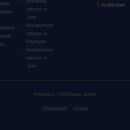
Bewaking
chten
Ik doe mee
campus in
ndaire
Jette
Noodnummer
udenten
campus in
ionale
Etterbeek
en
Noodnummer
campus in
Jette
Pleinlaan 2 - 1050 Brussel - België
Privacybeleid
Contact