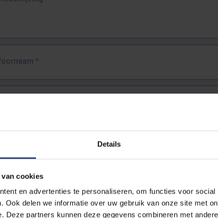
Voornaam
*
Familienaam
*
E-mailadres
*
Details
URL
*
 van cookies
ent en advertenties te personaliseren, om functies voor social
. Ook delen we informatie over uw gebruik van onze site met on
lledige URL van de pagina waar je de fout zag.
e. Deze partners kunnen deze gegevens combineren met andere i
ttps://www.vub.be/nl/studeren-aan-de-vub/alle-opleidingen