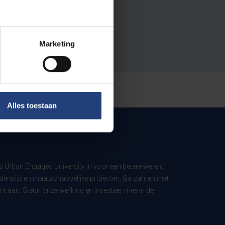
Marketing
Alles toestaan
ls Urban Engaged University in voor een betere wereld
derwijs en maatschappelijke projecten. Ga samen met
t aan. Steun onze werking en investeer mee in de