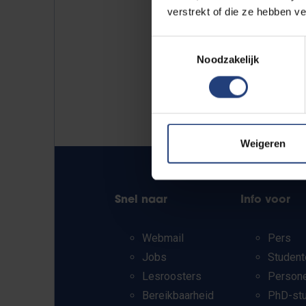
verstrekt of die ze hebben v
Toestemmingsselectie
Noodzakelijk
Weigeren
Snel naar
Info voor
Webmail
Pers
Jobs
Student
Lesroosters
Person
Bereikbaarheid
PhD-st