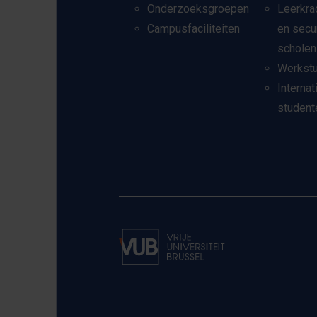
Onderzoeksgroepen
Leerkra
Campusfaciliteiten
en secu
scholen
Werkst
Internat
student