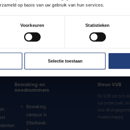
erzameld op basis van uw gebruik van hun services.
Voorkeuren
Statistieken
Selectie toestaan
Bewaking en
Steun VUB
noodnummers
De VUB zet zich a
via onderzoek, on
Bewaking
en
ons dit engagemen
campus in
eel
maatschappij.
Etterbeek
udenten