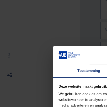
Toestemming
Deze website maakt gebruik
We gebruiken cookies om cont
websiteverkeer te analyseren
De vo
media, adverteren en analys
Bv. h