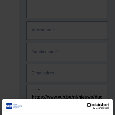
Voornaam
*
Familienaam
*
E-mailadres
*
URL
*
De volledige URL van de pagina waar je de fout zag.
Bv. https://www.vub.be/nl/studeren-aan-de-vub/alle-