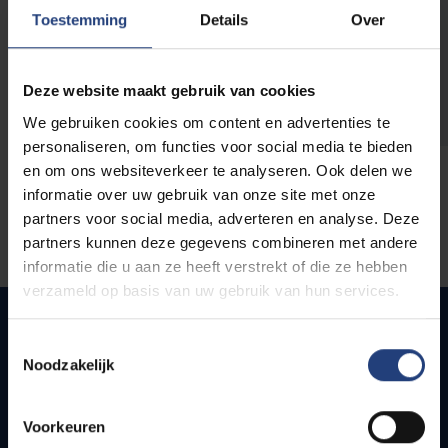
opleidingen
Toestemming
Details
Over
Deze website maakt gebruik van cookies
We gebruiken cookies om content en advertenties te
personaliseren, om functies voor social media te bieden
en om ons websiteverkeer te analyseren. Ook delen we
informatie over uw gebruik van onze site met onze
partners voor social media, adverteren en analyse. Deze
partners kunnen deze gegevens combineren met andere
informatie die u aan ze heeft verstrekt of die ze hebben
verzameld op basis van uw gebruik van hun services.
Toestemmingsselectie
Noodzakelijk
Snel naar
Webmail
Voorkeuren
Jobs