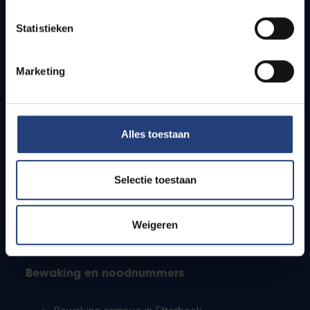
Lesroosters
Statistieken
Bereikbaarheid
Onderzoeksgroepen
Campusfaciliteiten
Marketing
Info voor
Alles toestaan
Pers
Studenten
Personeel
Selectie toestaan
PhD-studenten
Leerkrachten en secundaire scholen
Werkstudenten
Weigeren
Internationale studenten
Bewaking en noodnummers