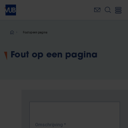
Overslaan
en
naar
de
inhoud
Kruimelpad
Fout op een pagina
gaan
Fout op een pagina
Omschrijving
*