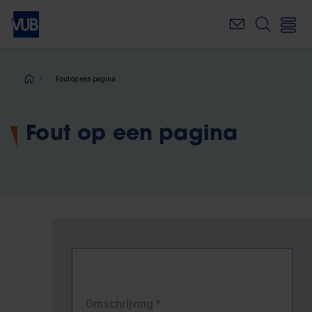
Overslaan
en
naar
de
inhoud
Kruimelpad
Fout op een pagina
gaan
Fout op een pagina
Omschrijving
*