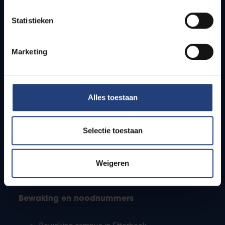
Lesroosters
Statistieken
Bereikbaarheid
Onderzoeksgroepen
Campusfaciliteiten
Marketing
Info voor
Alles toestaan
Pers
Studenten
Personeel
Selectie toestaan
PhD-studenten
Leerkrachten en secundaire scholen
Werkstudenten
Weigeren
Internationale studenten
Bewaking en noodnummers