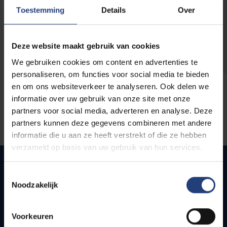
opleidingen
Toestemming
Details
Over
Deze website maakt gebruik van cookies
We gebruiken cookies om content en advertenties te
personaliseren, om functies voor social media te bieden
en om ons websiteverkeer te analyseren. Ook delen we
informatie over uw gebruik van onze site met onze
partners voor social media, adverteren en analyse. Deze
partners kunnen deze gegevens combineren met andere
informatie die u aan ze heeft verstrekt of die ze hebben
verzameld op basis van uw gebruik van hun services.
Toestemmingsselectie
Noodzakelijk
Snel naar
Webmail
Voorkeuren
Jobs