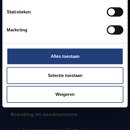
Lesroosters
Statistieken
Bereikbaarheid
Onderzoeksgroepen
Campusfaciliteiten
Marketing
Info voor
Alles toestaan
Pers
Studenten
Personeel
Selectie toestaan
PhD-studenten
Leerkrachten en secundaire scholen
Werkstudenten
Weigeren
Internationale studenten
Bewaking en noodnummers