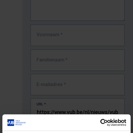
Voornaam
*
Familienaam
*
E-mailadres
*
URL
*
De volledige URL van de pagina waar je de fout zag.
Bv. https://www.vub.be/nl/studeren-aan-de-vub/alle-