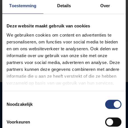
opleidingen
Toestemming
Details
Over
Deze website maakt gebruik van cookies
We gebruiken cookies om content en advertenties te
personaliseren, om functies voor social media te bieden
en om ons websiteverkeer te analyseren. Ook delen we
informatie over uw gebruik van onze site met onze
partners voor social media, adverteren en analyse. Deze
partners kunnen deze gegevens combineren met andere
informatie die u aan ze heeft verstrekt of die ze hebben
verzameld op basis van uw gebruik van hun services.
Toestemmingsselectie
Noodzakelijk
Snel naar
Webmail
Voorkeuren
Jobs