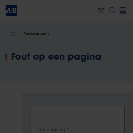
Overslaan
en
naar
de
inhoud
Kruimelpad
Fout op een pagina
gaan
Fout op een pagina
Omschrijving
*