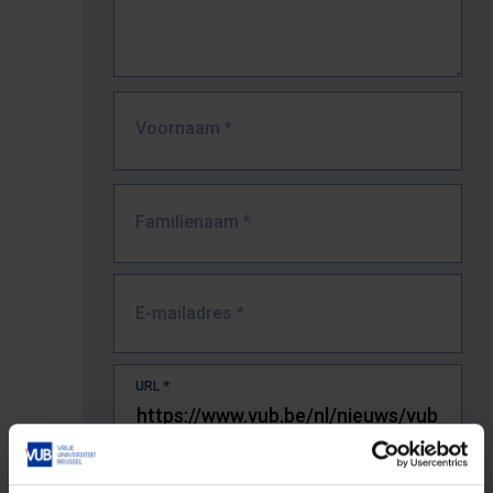
Voornaam
*
Familienaam
*
E-mailadres
*
URL
*
De volledige URL van de pagina waar je de fout zag.
Bv. https://www.vub.be/nl/studeren-aan-de-vub/alle-