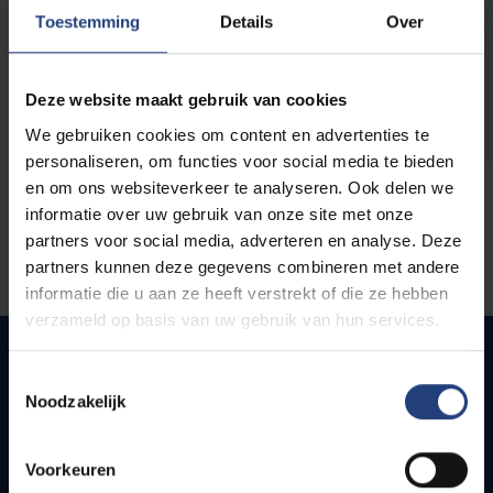
opleidingen
Toestemming
Details
Over
Deze website maakt gebruik van cookies
We gebruiken cookies om content en advertenties te
personaliseren, om functies voor social media te bieden
en om ons websiteverkeer te analyseren. Ook delen we
informatie over uw gebruik van onze site met onze
partners voor social media, adverteren en analyse. Deze
partners kunnen deze gegevens combineren met andere
informatie die u aan ze heeft verstrekt of die ze hebben
verzameld op basis van uw gebruik van hun services.
Toestemmingsselectie
Noodzakelijk
Snel naar
Webmail
Voorkeuren
Jobs