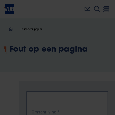
Overslaan
en
naar
de
inhoud
Kruimelpad
Fout op een pagina
gaan
Fout op een pagina
Omschrijving
*