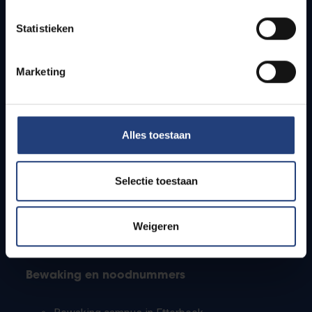
Lesroosters
Statistieken
Bereikbaarheid
Onderzoeksgroepen
Campusfaciliteiten
Marketing
Info voor
Alles toestaan
Pers
Studenten
Personeel
Selectie toestaan
PhD-studenten
Leerkrachten en secundaire scholen
Werkstudenten
Weigeren
Internationale studenten
Bewaking en noodnummers