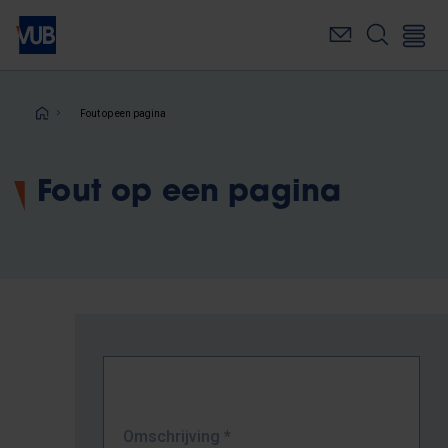
Overslaan
en
naar
de
inhoud
Kruimelpad
Fout op een pagina
gaan
Fout op een pagina
Omschrijving
*