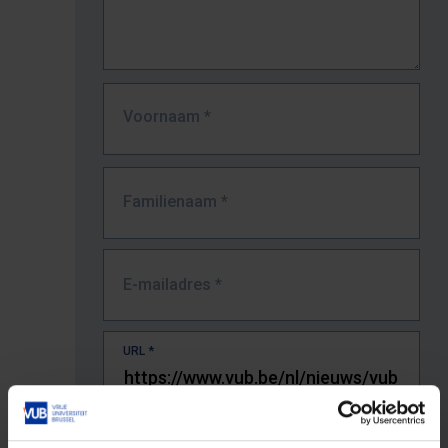
Voornaam
*
Familienaam
*
E-mailadres
*
URL
*
De volledige URL van de pagina waar je de fout zag.
Bv. https://www.vub.be/nl/studeren-aan-de-vub/alle-