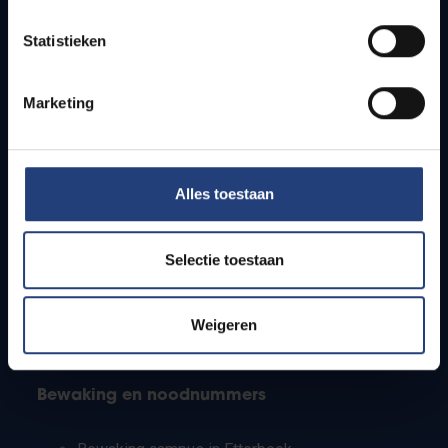
Lesroosters
Statistieken
Bereikbaarheid
Onderzoeksgroepen
Campusfaciliteiten
Marketing
Info voor
Alles toestaan
Pers
Studenten
Personeel
Selectie toestaan
PhD-studenten
Leerkrachten en secundaire scholen
Werkstudenten
Weigeren
Internationale studenten
Bewaking en noodnummers