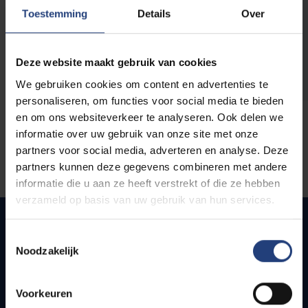
opleidingen
Toestemming
Details
Over
Deze website maakt gebruik van cookies
We gebruiken cookies om content en advertenties te
personaliseren, om functies voor social media te bieden
en om ons websiteverkeer te analyseren. Ook delen we
informatie over uw gebruik van onze site met onze
partners voor social media, adverteren en analyse. Deze
partners kunnen deze gegevens combineren met andere
informatie die u aan ze heeft verstrekt of die ze hebben
verzameld op basis van uw gebruik van hun services.
Toestemmingsselectie
Noodzakelijk
Snel naar
Webmail
Voorkeuren
Jobs