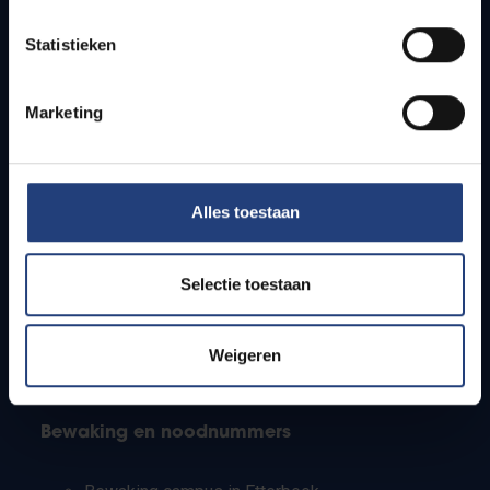
Lesroosters
Statistieken
Bereikbaarheid
Onderzoeksgroepen
Campusfaciliteiten
Marketing
Info voor
Alles toestaan
Pers
Studenten
Personeel
Selectie toestaan
PhD-studenten
Leerkrachten en secundaire scholen
Werkstudenten
Weigeren
Internationale studenten
Bewaking en noodnummers