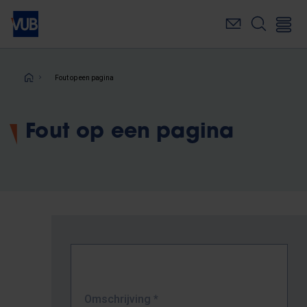
Overslaan
en
naar
de
inhoud
Kruimelpad
Fout op een pagina
gaan
Fout op een pagina
Omschrijving
*