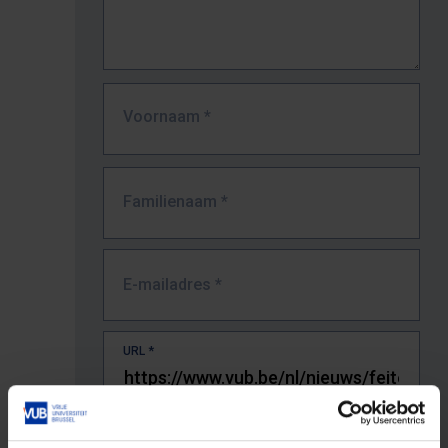
Voornaam
*
Familienaam
*
E-mailadres
*
URL
*
De volledige URL van de pagina waar je de fout zag.
Bv. https://www.vub.be/nl/studeren-aan-de-vub/alle-