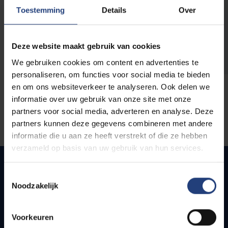
opleidingen
Toestemming
Details
Over
Deze website maakt gebruik van cookies
We gebruiken cookies om content en advertenties te
personaliseren, om functies voor social media te bieden
en om ons websiteverkeer te analyseren. Ook delen we
informatie over uw gebruik van onze site met onze
partners voor social media, adverteren en analyse. Deze
partners kunnen deze gegevens combineren met andere
informatie die u aan ze heeft verstrekt of die ze hebben
verzameld op basis van uw gebruik van hun services.
Toestemmingsselectie
Noodzakelijk
Snel naar
Webmail
Voorkeuren
Jobs