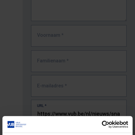
Voornaam
*
Familienaam
*
E-mailadres
*
URL
*
De volledige URL van de pagina waar je de fout zag.
Bv. https://www.vub.be/nl/studeren-aan-de-vub/alle-