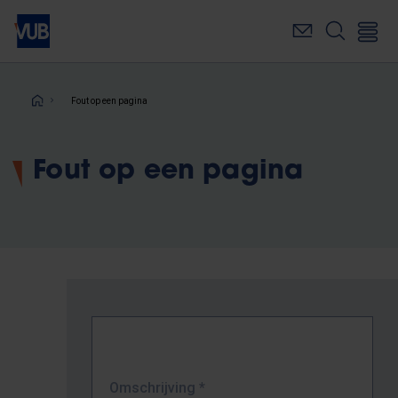
Overslaan
en
naar
de
inhoud
Kruimelpad
Fout op een pagina
gaan
Fout op een pagina
Omschrijving
*