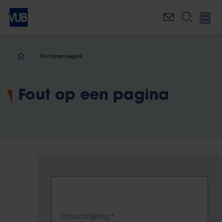
Overslaan
en
naar
de
inhoud
Kruimelpad
Fout op een pagina
gaan
Fout op een pagina
Omschrijving
*