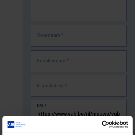
Voornaam
*
Familienaam
*
E-mailadres
*
URL
*
De volledige URL van de pagina waar je de fout zag.
Bv. https://www.vub.be/nl/studeren-aan-de-vub/alle-