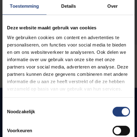
opleidingen
Toestemming
Details
Over
Deze website maakt gebruik van cookies
We gebruiken cookies om content en advertenties te
personaliseren, om functies voor social media te bieden
en om ons websiteverkeer te analyseren. Ook delen we
informatie over uw gebruik van onze site met onze
partners voor social media, adverteren en analyse. Deze
partners kunnen deze gegevens combineren met andere
informatie die u aan ze heeft verstrekt of die ze hebben
verzameld op basis van uw gebruik van hun services.
Toestemmingsselectie
Noodzakelijk
Snel naar
Webmail
Voorkeuren
Jobs