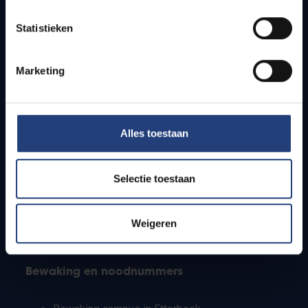
Lesroosters
Statistieken
Bereikbaarheid
Onderzoeksgroepen
Campusfaciliteiten
Marketing
Info voor
Alles toestaan
Pers
Studenten
Personeel
Selectie toestaan
PhD-studenten
Leerkrachten en secundaire scholen
Werkstudenten
Weigeren
Internationale studenten
Bewaking en noodnummers