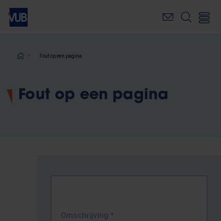
Overslaan
en
naar
de
inhoud
Kruimelpad
Fout op een pagina
gaan
Fout op een pagina
Omschrijving
*