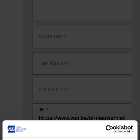
Voornaam
*
Familienaam
*
E-mailadres
*
URL
*
De volledige URL van de pagina waar je de fout zag.
Bv. https://www.vub.be/nl/studeren-aan-de-vub/alle-