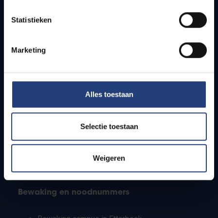
Lesroosters
Statistieken
Bereikbaarheid
Onderzoeksgroepen
Campusfaciliteiten
Marketing
Info voor
Alles toestaan
Pers
Studenten
Personeel
Selectie toestaan
PhD-studenten
Leerkrachten en secundaire scholen
Werkstudenten
Weigeren
Internationale studenten
Bewaking en noodnummers