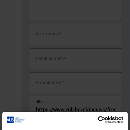
Voornaam
*
Familienaam
*
E-mailadres
*
URL
*
De volledige URL van de pagina waar je de fout zag.
Bv. https://www.vub.be/nl/studeren-aan-de-vub/alle-