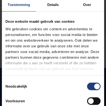
opleidingen
Toestemming
Details
Over
Deze website maakt gebruik van cookies
We gebruiken cookies om content en advertenties te
personaliseren, om functies voor social media te bieden
en om ons websiteverkeer te analyseren. Ook delen we
informatie over uw gebruik van onze site met onze
partners voor social media, adverteren en analyse. Deze
partners kunnen deze gegevens combineren met andere
informatie die u aan ze heeft verstrekt of die ze hebben
verzameld op basis van uw gebruik van hun services.
Toestemmingsselectie
Noodzakelijk
Snel naar
Webmail
Voorkeuren
Jobs