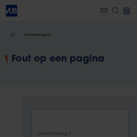
Overslaan
en
naar
de
inhoud
Kruimelpad
Fout op een pagina
gaan
Fout op een pagina
Omschrijving
*