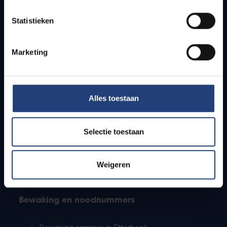
Lesroosters
Statistieken
Bereikbaarheid
Onderzoeksgroepen
Campusfaciliteiten
Marketing
Info voor
Alles toestaan
Pers
Studenten
Personeel
Selectie toestaan
PhD-studenten
Leerkrachten en secundaire scholen
Werkstudenten
Weigeren
Internationale studenten
Bewaking en noodnummers