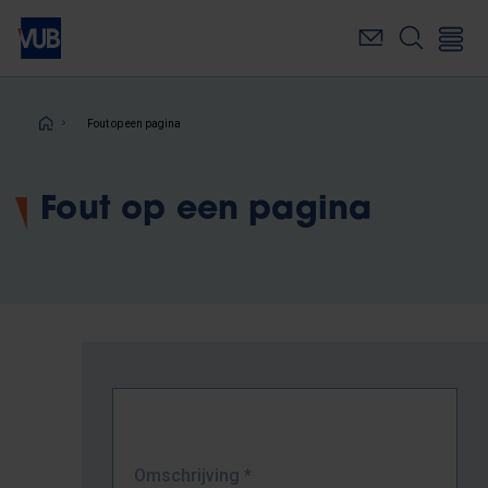
Overslaan
en
naar
de
inhoud
Kruimelpad
Fout op een pagina
gaan
Fout op een pagina
Omschrijving
*