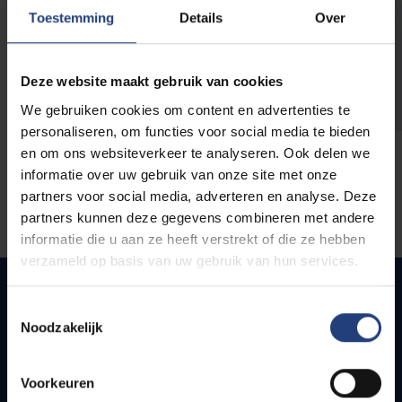
opleidingen
Toestemming
Details
Over
Deze website maakt gebruik van cookies
We gebruiken cookies om content en advertenties te
personaliseren, om functies voor social media te bieden
en om ons websiteverkeer te analyseren. Ook delen we
informatie over uw gebruik van onze site met onze
partners voor social media, adverteren en analyse. Deze
partners kunnen deze gegevens combineren met andere
informatie die u aan ze heeft verstrekt of die ze hebben
verzameld op basis van uw gebruik van hun services.
Toestemmingsselectie
Noodzakelijk
Snel naar
Webmail
Voorkeuren
Jobs