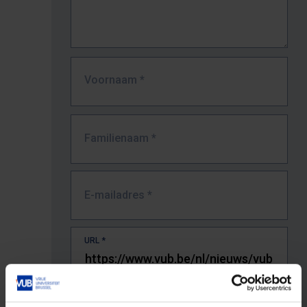
Voornaam
*
Familienaam
*
E-mailadres
*
URL
*
De volledige URL van de pagina waar je de fout zag.
Bv. https://www.vub.be/nl/studeren-aan-de-vub/alle-