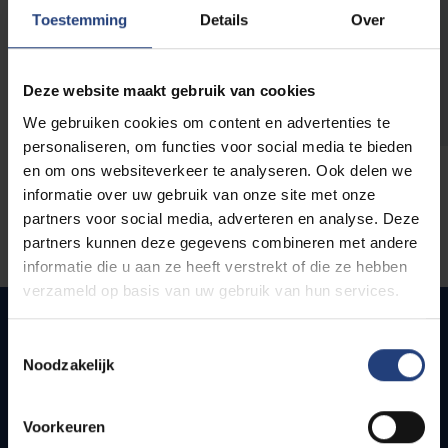
opleidingen
Toestemming
Details
Over
Deze website maakt gebruik van cookies
We gebruiken cookies om content en advertenties te
personaliseren, om functies voor social media te bieden
en om ons websiteverkeer te analyseren. Ook delen we
informatie over uw gebruik van onze site met onze
partners voor social media, adverteren en analyse. Deze
partners kunnen deze gegevens combineren met andere
informatie die u aan ze heeft verstrekt of die ze hebben
verzameld op basis van uw gebruik van hun services.
Toestemmingsselectie
Noodzakelijk
Snel naar
Webmail
Voorkeuren
Jobs