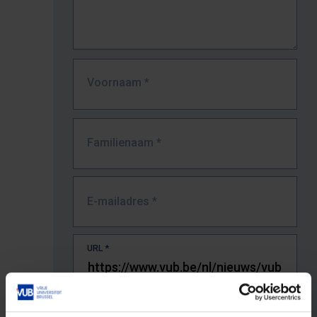
Voornaam
*
Familienaam
*
E-mailadres
*
URL
*
De volledige URL van de pagina waar je de fout zag.
Bv. https://www.vub.be/nl/studeren-aan-de-vub/alle-