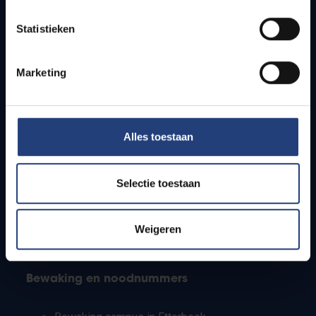
Lesroosters
Statistieken
Bereikbaarheid
Onderzoeksgroepen
Campusfaciliteiten
Marketing
Info voor
Alles toestaan
Pers
Studenten
Personeel
Selectie toestaan
PhD-studenten
Leerkrachten en secundaire scholen
Werkstudenten
Weigeren
Internationale studenten
Bewaking en noodnummers