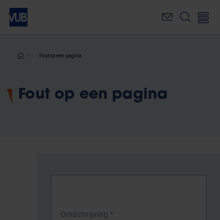
Overslaan
en
naar
de
inhoud
Kruimelpad
Fout op een pagina
gaan
Fout op een pagina
Omschrijving
*