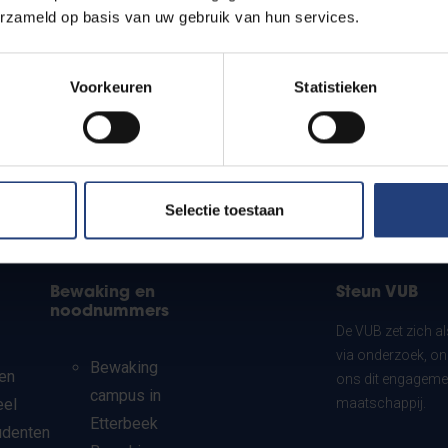
erzameld op basis van uw gebruik van hun services.
Voorkeuren
Statistieken
Selectie toestaan
Bewaking en
Steun VUB
noodnummers
De VUB zet zich a
via onderzoek, on
Bewaking
en
ons dit engagemen
campus in
eel
maatschappij.
Etterbeek
udenten