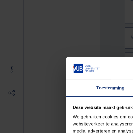
Toestemming
Deze website maakt gebruik
We gebruiken cookies om cont
websiteverkeer te analyseren
De vo
media, adverteren en analys
Bv. h