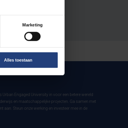
Marketing
Alles toestaan
ls Urban Engaged University in voor een betere wereld
derwijs en maatschappelijke projecten. Ga samen met
t aan. Steun onze werking en investeer mee in de