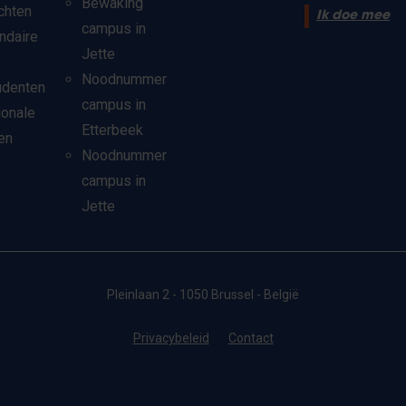
Bewaking
chten
Ik doe mee
campus in
ndaire
Jette
Noodnummer
udenten
campus in
ionale
Etterbeek
en
Noodnummer
campus in
Jette
Pleinlaan 2 - 1050 Brussel - België
Privacybeleid
Contact