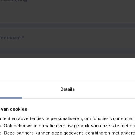
Voornaam
*
Familienaam
*
E-mailadres
*
Details
URL
*
 van cookies
ent en advertenties te personaliseren, om functies voor social
. Ook delen we informatie over uw gebruik van onze site met on
lledige URL van de pagina waar je de fout zag.
e. Deze partners kunnen deze gegevens combineren met andere i
ttps://www.vub.be/nl/studeren-aan-de-vub/alle-opleidingen