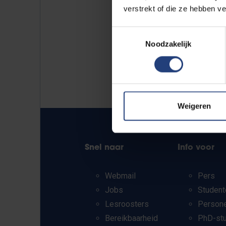
verstrekt of die ze hebben v
Toestemmingsselectie
Noodzakelijk
Weigeren
Snel naar
Info voor
Webmail
Pers
Jobs
Student
Lesroosters
Person
Bereikbaarheid
PhD-st