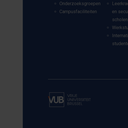
Onderzoeksgroepen
Leerkra
Campusfaciliteiten
en secu
scholen
Werkst
Internat
student