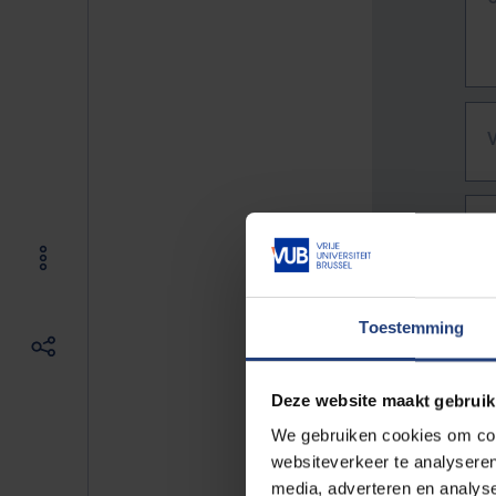
Toestemming
Deze website maakt gebruik
We gebruiken cookies om cont
websiteverkeer te analyseren
De vo
media, adverteren en analys
Bv. h