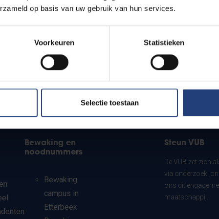
erzameld op basis van uw gebruik van hun services.
Voorkeuren
Statistieken
Selectie toestaan
Bewaking en
Steun VUB
noodnummers
De VUB zet zich a
via onderzoek, on
Bewaking
en
ons dit engagemen
campus in
eel
maatschappij.
Etterbeek
udenten