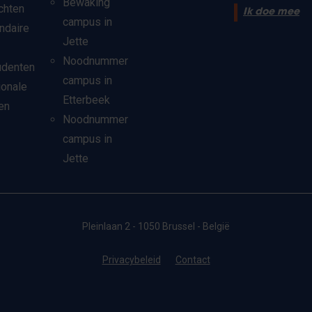
Bewaking
chten
Ik doe mee
campus in
ndaire
Jette
Noodnummer
udenten
campus in
ionale
Etterbeek
en
Noodnummer
campus in
Jette
Pleinlaan 2 - 1050 Brussel - België
Privacybeleid
Contact