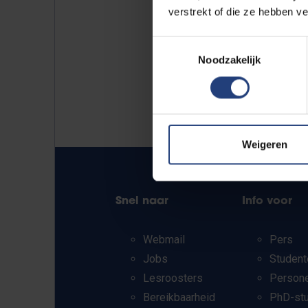
verstrekt of die ze hebben v
Toestemmingsselectie
Noodzakelijk
Weigeren
Snel naar
Info voor
Webmail
Pers
Jobs
Student
Lesroosters
Person
Bereikbaarheid
PhD-st