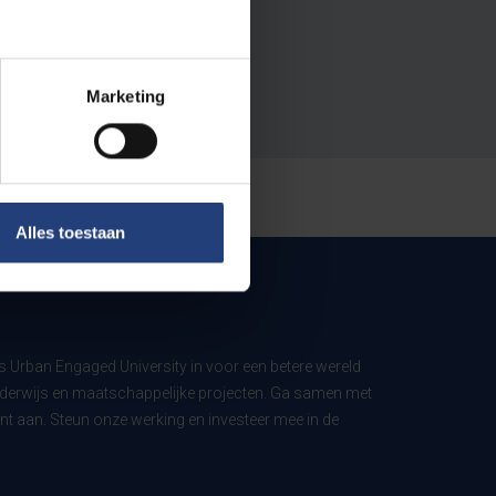
Marketing
Alles toestaan
ls Urban Engaged University in voor een betere wereld
derwijs en maatschappelijke projecten. Ga samen met
t aan. Steun onze werking en investeer mee in de