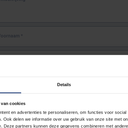
Voornaam
*
Familienaam
*
E-mailadres
*
Details
URL
*
 van cookies
ent en advertenties te personaliseren, om functies voor social
. Ook delen we informatie over uw gebruik van onze site met on
lledige URL van de pagina waar je de fout zag.
e. Deze partners kunnen deze gegevens combineren met andere i
ttps://www.vub.be/nl/studeren-aan-de-vub/alle-opleidingen