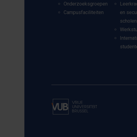
Onderzoeksgroepen
Leerkra
Campusfaciliteiten
en secu
scholen
Werkst
Internat
student