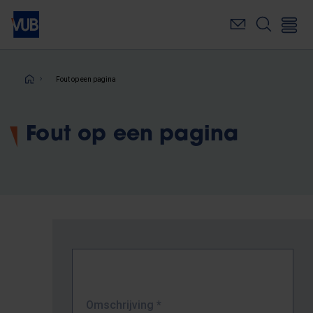
Overslaan
en
naar
de
inhoud
Kruimelpad
Fout op een pagina
gaan
Fout op een pagina
Omschrijving
*