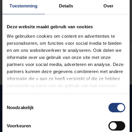
opleidingen
Toestemming
Details
Over
Deze website maakt gebruik van cookies
We gebruiken cookies om content en advertenties te
personaliseren, om functies voor social media te bieden
en om ons websiteverkeer te analyseren. Ook delen we
informatie over uw gebruik van onze site met onze
partners voor social media, adverteren en analyse. Deze
partners kunnen deze gegevens combineren met andere
informatie die u aan ze heeft verstrekt of die ze hebben
verzameld op basis van uw gebruik van hun services.
Toestemmingsselectie
Noodzakelijk
Snel naar
Webmail
Voorkeuren
Jobs