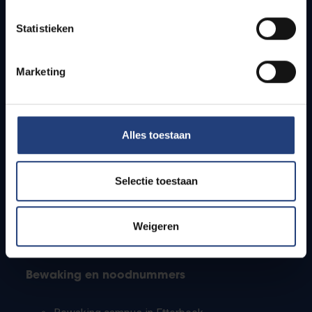
Lesroosters
Statistieken
Bereikbaarheid
Onderzoeksgroepen
Campusfaciliteiten
Marketing
Info voor
Alles toestaan
Pers
Studenten
Personeel
Selectie toestaan
PhD-studenten
Leerkrachten en secundaire scholen
Werkstudenten
Weigeren
Internationale studenten
Bewaking en noodnummers