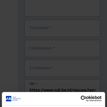
Voornaam
*
Familienaam
*
E-mailadres
*
URL
*
De volledige URL van de pagina waar je de fout zag.
Bv. https://www.vub.be/nl/studeren-aan-de-vub/alle-