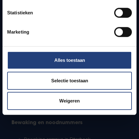
Lesroosters
Statistieken
Bereikbaarheid
Onderzoeksgroepen
Campusfaciliteiten
Marketing
Info voor
Alles toestaan
Pers
Studenten
Personeel
Selectie toestaan
PhD-studenten
Leerkrachten en secundaire scholen
Werkstudenten
Weigeren
Internationale studenten
Bewaking en noodnummers