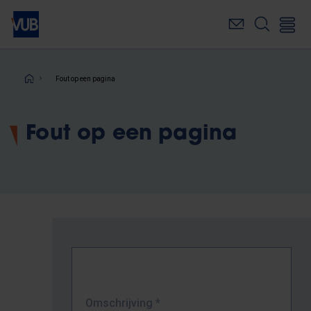
Overslaan
en
naar
de
inhoud
Kruimelpad
Fout op een pagina
gaan
Fout op een pagina
Omschrijving
*