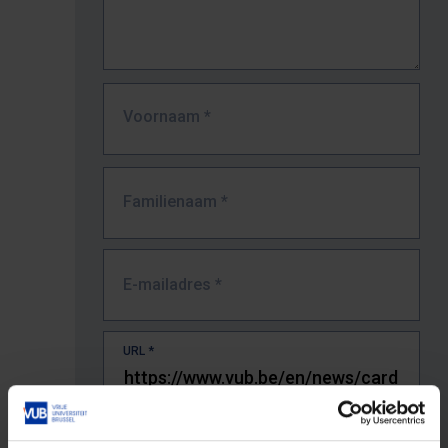
Voornaam
*
Familienaam
*
E-mailadres
*
URL
*
De volledige URL van de pagina waar je de fout zag.
Bv. https://www.vub.be/nl/studeren-aan-de-vub/alle-