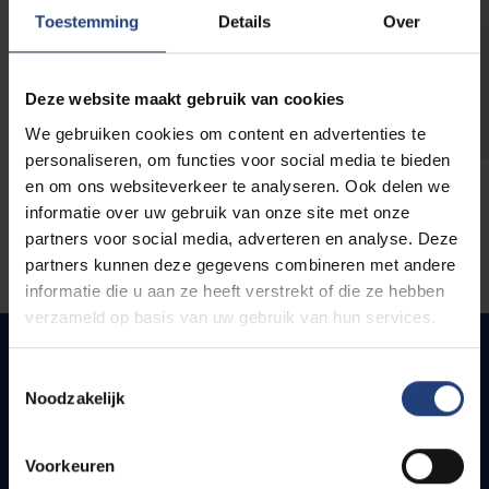
opleidingen
Toestemming
Details
Over
Deze website maakt gebruik van cookies
We gebruiken cookies om content en advertenties te
personaliseren, om functies voor social media te bieden
en om ons websiteverkeer te analyseren. Ook delen we
informatie over uw gebruik van onze site met onze
partners voor social media, adverteren en analyse. Deze
partners kunnen deze gegevens combineren met andere
informatie die u aan ze heeft verstrekt of die ze hebben
verzameld op basis van uw gebruik van hun services.
Toestemmingsselectie
Noodzakelijk
Snel naar
Webmail
Voorkeuren
Jobs