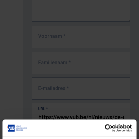
Voornaam
*
Familienaam
*
E-mailadres
*
URL
*
De volledige URL van de pagina waar je de fout zag.
Bv. https://www.vub.be/nl/studeren-aan-de-vub/alle-