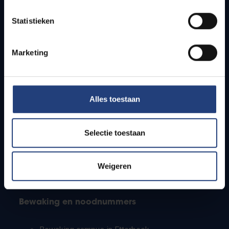
Lesroosters
Statistieken
Bereikbaarheid
Onderzoeksgroepen
Campusfaciliteiten
Marketing
Info voor
Alles toestaan
Pers
Studenten
Personeel
Selectie toestaan
PhD-studenten
Leerkrachten en secundaire scholen
Werkstudenten
Weigeren
Internationale studenten
Bewaking en noodnummers