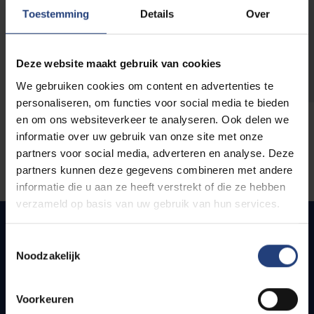
opleidingen
Toestemming
Details
Over
Deze website maakt gebruik van cookies
We gebruiken cookies om content en advertenties te
personaliseren, om functies voor social media te bieden
en om ons websiteverkeer te analyseren. Ook delen we
informatie over uw gebruik van onze site met onze
partners voor social media, adverteren en analyse. Deze
partners kunnen deze gegevens combineren met andere
informatie die u aan ze heeft verstrekt of die ze hebben
verzameld op basis van uw gebruik van hun services.
Toestemmingsselectie
Noodzakelijk
Snel naar
Webmail
Voorkeuren
Jobs