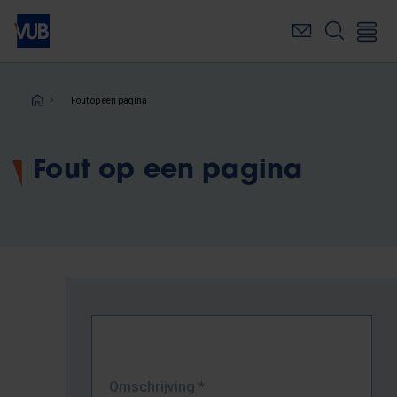
Overslaan
en
naar
de
inhoud
Kruimelpad
Fout op een pagina
gaan
Fout op een pagina
Omschrijving
*