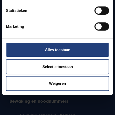
Lesroosters
Statistieken
Bereikbaarheid
Onderzoeksgroepen
Campusfaciliteiten
Marketing
Info voor
Alles toestaan
Pers
Studenten
Personeel
Selectie toestaan
PhD-studenten
Leerkrachten en secundaire scholen
Werkstudenten
Weigeren
Internationale studenten
Bewaking en noodnummers