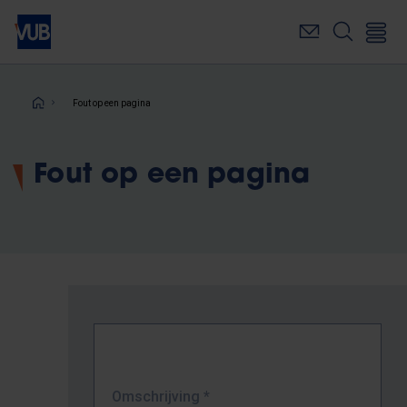
Overslaan
en
naar
de
inhoud
Kruimelpad
Fout op een pagina
gaan
Fout op een pagina
Omschrijving
*