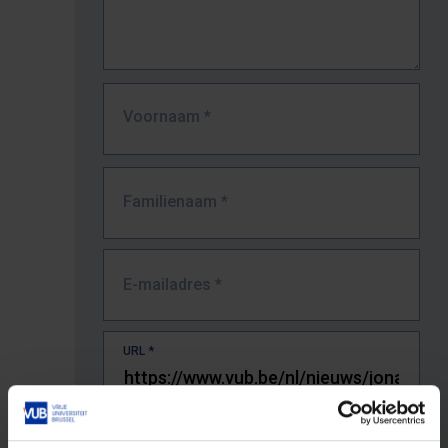
Voornaam
*
Familienaam
*
E-mailadres
*
URL
*
De volledige URL van de pagina waar je de fout zag.
Bv. https://www.vub.be/nl/studeren-aan-de-vub/alle-