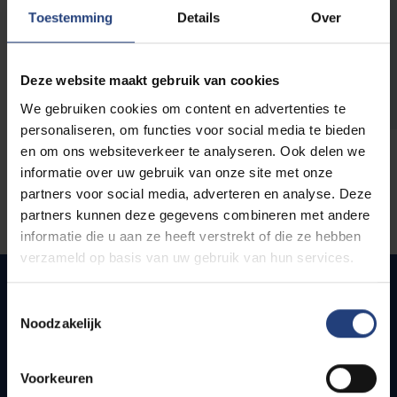
opleidingen
Toestemming
Details
Over
Deze website maakt gebruik van cookies
We gebruiken cookies om content en advertenties te
personaliseren, om functies voor social media te bieden
en om ons websiteverkeer te analyseren. Ook delen we
informatie over uw gebruik van onze site met onze
partners voor social media, adverteren en analyse. Deze
partners kunnen deze gegevens combineren met andere
informatie die u aan ze heeft verstrekt of die ze hebben
verzameld op basis van uw gebruik van hun services.
Toestemmingsselectie
Noodzakelijk
Snel naar
Webmail
Voorkeuren
Jobs