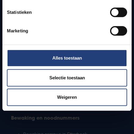
Lesroosters
Statistieken
Bereikbaarheid
Onderzoeksgroepen
Campusfaciliteiten
Marketing
Info voor
Alles toestaan
Pers
Studenten
Personeel
Selectie toestaan
PhD-studenten
Leerkrachten en secundaire scholen
Werkstudenten
Weigeren
Internationale studenten
Bewaking en noodnummers