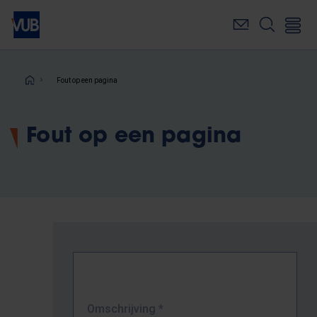
Overslaan
en
naar
de
inhoud
Kruimelpad
Fout op een pagina
gaan
Fout op een pagina
Omschrijving
*