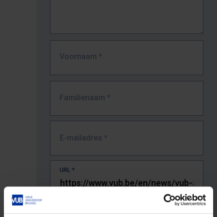
Voornaam
*
Familienaam
*
E-mailadres
*
URL
*
De volledige URL van de pagina waar je de fout zag.
Bv. https://www.vub.be/nl/studeren-aan-de-vub/alle-