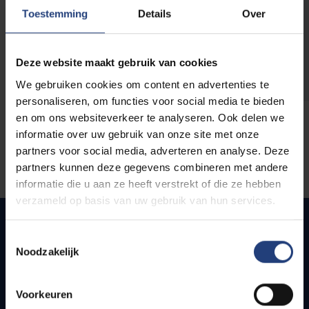
opleidingen
Toestemming
Details
Over
Deze website maakt gebruik van cookies
We gebruiken cookies om content en advertenties te
personaliseren, om functies voor social media te bieden
en om ons websiteverkeer te analyseren. Ook delen we
informatie over uw gebruik van onze site met onze
partners voor social media, adverteren en analyse. Deze
partners kunnen deze gegevens combineren met andere
informatie die u aan ze heeft verstrekt of die ze hebben
verzameld op basis van uw gebruik van hun services.
Toestemmingsselectie
Noodzakelijk
Snel naar
Webmail
Voorkeuren
Jobs