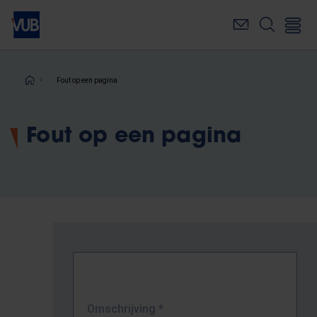
Overslaan
en
naar
de
inhoud
Kruimelpad
Fout op een pagina
gaan
Fout op een pagina
Omschrijving
*