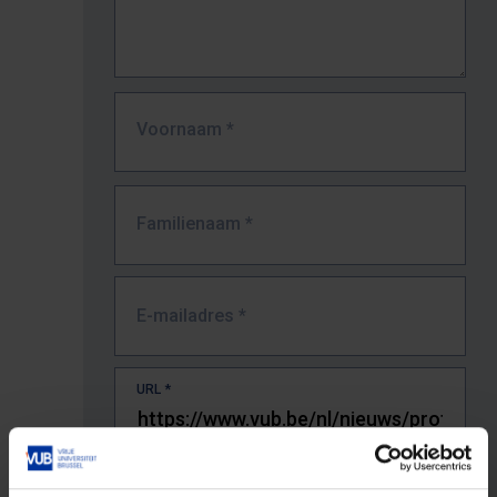
Voornaam
*
Familienaam
*
E-mailadres
*
URL
*
De volledige URL van de pagina waar je de fout zag.
Bv. https://www.vub.be/nl/studeren-aan-de-vub/alle-