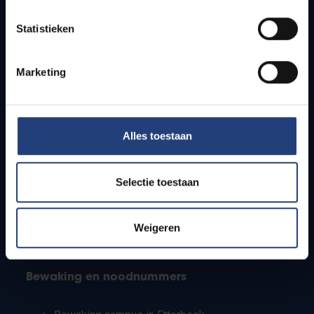
Lesroosters
Statistieken
Bereikbaarheid
Onderzoeksgroepen
Campusfaciliteiten
Marketing
Info voor
Alles toestaan
Pers
Studenten
Personeel
Selectie toestaan
PhD-studenten
Leerkrachten en secundaire scholen
Werkstudenten
Weigeren
Internationale studenten
Bewaking en noodnummers