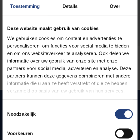
opleidingen
Toestemming
Details
Over
Deze website maakt gebruik van cookies
We gebruiken cookies om content en advertenties te
personaliseren, om functies voor social media te bieden
en om ons websiteverkeer te analyseren. Ook delen we
informatie over uw gebruik van onze site met onze
partners voor social media, adverteren en analyse. Deze
partners kunnen deze gegevens combineren met andere
informatie die u aan ze heeft verstrekt of die ze hebben
verzameld op basis van uw gebruik van hun services.
Toestemmingsselectie
Noodzakelijk
Snel naar
Webmail
Voorkeuren
Jobs