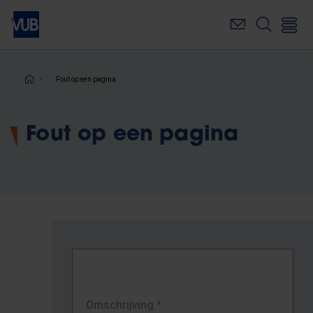
Overslaan
en
naar
de
inhoud
Kruimelpad
Fout op een pagina
gaan
Fout op een pagina
Omschrijving
*