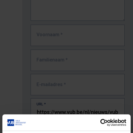
Voornaam
*
Familienaam
*
E-mailadres
*
URL
*
De volledige URL van de pagina waar je de fout zag.
Bv. https://www.vub.be/nl/studeren-aan-de-vub/alle-