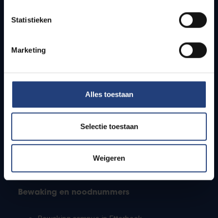
Lesroosters
Statistieken
Bereikbaarheid
Onderzoeksgroepen
Campusfaciliteiten
Marketing
Info voor
Alles toestaan
Pers
Studenten
Personeel
Selectie toestaan
PhD-studenten
Leerkrachten en secundaire scholen
Werkstudenten
Weigeren
Internationale studenten
Bewaking en noodnummers