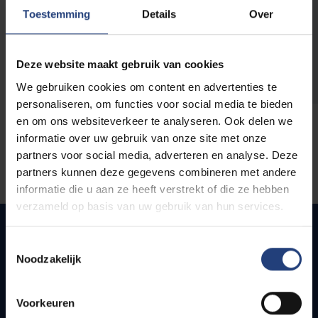
opleidingen
Toestemming
Details
Over
Deze website maakt gebruik van cookies
We gebruiken cookies om content en advertenties te
personaliseren, om functies voor social media te bieden
en om ons websiteverkeer te analyseren. Ook delen we
informatie over uw gebruik van onze site met onze
partners voor social media, adverteren en analyse. Deze
partners kunnen deze gegevens combineren met andere
informatie die u aan ze heeft verstrekt of die ze hebben
verzameld op basis van uw gebruik van hun services.
Toestemmingsselectie
Noodzakelijk
Snel naar
Webmail
Voorkeuren
Jobs