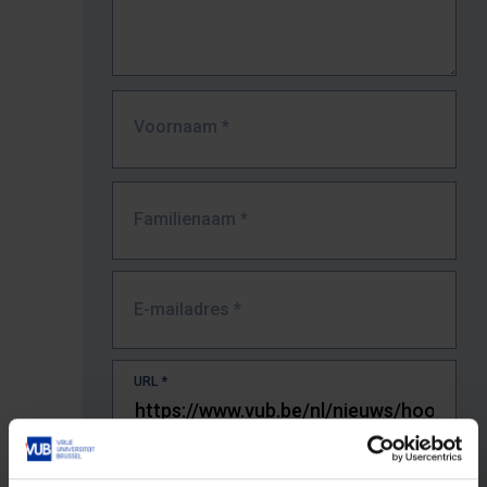
Voornaam
*
Familienaam
*
E-mailadres
*
URL
*
De volledige URL van de pagina waar je de fout zag.
Bv. https://www.vub.be/nl/studeren-aan-de-vub/alle-