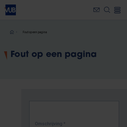
Overslaan
en
naar
de
inhoud
Kruimelpad
Fout op een pagina
gaan
Fout op een pagina
Omschrijving
*