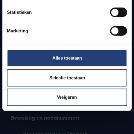
Lesroosters
Statistieken
Bereikbaarheid
Onderzoeksgroepen
Campusfaciliteiten
Marketing
Info voor
Alles toestaan
Pers
Studenten
Personeel
Selectie toestaan
PhD-studenten
Leerkrachten en secundaire scholen
Werkstudenten
Weigeren
Internationale studenten
Bewaking en noodnummers