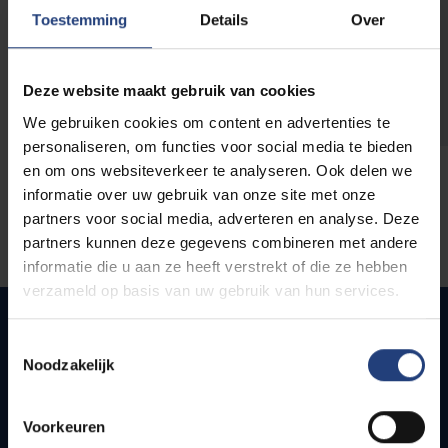
opleidingen
Toestemming
Details
Over
Deze website maakt gebruik van cookies
We gebruiken cookies om content en advertenties te
personaliseren, om functies voor social media te bieden
en om ons websiteverkeer te analyseren. Ook delen we
informatie over uw gebruik van onze site met onze
partners voor social media, adverteren en analyse. Deze
partners kunnen deze gegevens combineren met andere
informatie die u aan ze heeft verstrekt of die ze hebben
verzameld op basis van uw gebruik van hun services.
Toestemmingsselectie
Noodzakelijk
Snel naar
Webmail
Voorkeuren
Jobs