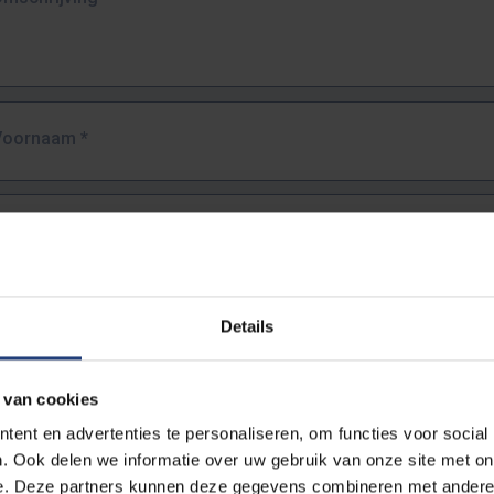
Voornaam
*
Familienaam
*
E-mailadres
*
Details
URL
*
 van cookies
ent en advertenties te personaliseren, om functies voor social
. Ook delen we informatie over uw gebruik van onze site met on
lledige URL van de pagina waar je de fout zag.
e. Deze partners kunnen deze gegevens combineren met andere i
ttps://www.vub.be/nl/studeren-aan-de-vub/alle-opleidingen