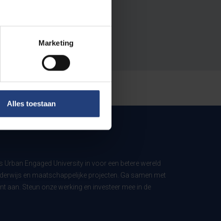
Marketing
Alles toestaan
ls Urban Engaged University in voor een betere wereld
derwijs en maatschappelijke projecten. Ga samen met
t aan. Steun onze werking en investeer mee in de