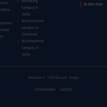
Bewaking
chten
Ik doe mee
campus in
ndaire
Jette
Noodnummer
udenten
campus in
ionale
Etterbeek
en
Noodnummer
campus in
Jette
Pleinlaan 2 - 1050 Brussel - België
Privacybeleid
Contact