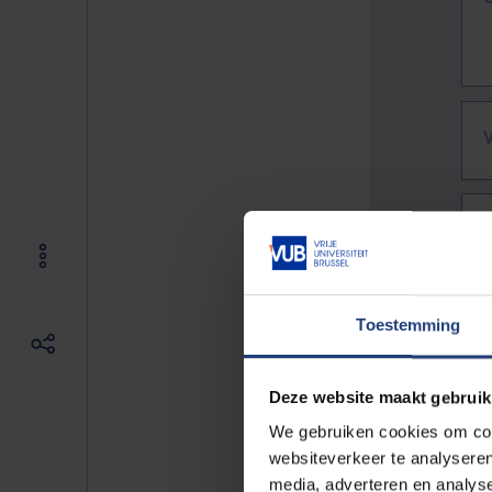
Toestemming
Deze website maakt gebruik
We gebruiken cookies om cont
websiteverkeer te analyseren
De vo
media, adverteren en analys
Bv. h