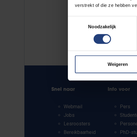
verstrekt of die ze hebben v
Toestemmingsselectie
Noodzakelijk
Weigeren
Snel naar
Info voor
Webmail
Pers
Jobs
Student
Lesroosters
Person
Bereikbaarheid
PhD-st