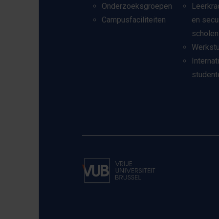
Onderzoeksgroepen
Leerkra
Campusfaciliteiten
en secu
scholen
Werkst
Internat
student