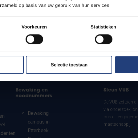
erzameld op basis van uw gebruik van hun services.
Voorkeuren
Statistieken
Selectie toestaan
Bewaking en
Steun VUB
noodnummers
De VUB zet zich a
via onderzoek, on
Bewaking
en
ons dit engagemen
campus in
eel
maatschappij.
Etterbeek
udenten