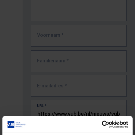
Voornaam
*
Familienaam
*
E-mailadres
*
URL
*
De volledige URL van de pagina waar je de fout zag.
Bv. https://www.vub.be/nl/studeren-aan-de-vub/alle-