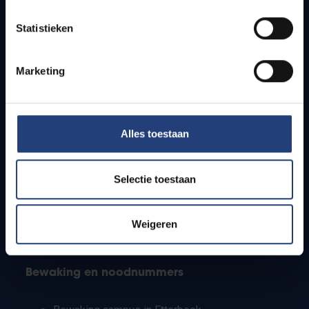
Lesroosters
Statistieken
Bereikbaarheid
Onderzoeksgroepen
Campusfaciliteiten
Marketing
Info voor
Alles toestaan
Pers
Studenten
Personeel
Selectie toestaan
PhD-studenten
Leerkrachten en secundaire scholen
Werkstudenten
Weigeren
Internationale studenten
Bewaking en noodnummers