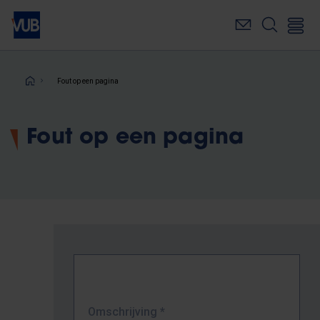
Overslaan
en
naar
de
inhoud
Kruimelpad
Fout op een pagina
gaan
Fout op een pagina
Omschrijving
*