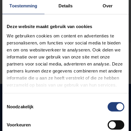
opleidingen
Toestemming
Details
Over
Deze website maakt gebruik van cookies
We gebruiken cookies om content en advertenties te
personaliseren, om functies voor social media te bieden
en om ons websiteverkeer te analyseren. Ook delen we
informatie over uw gebruik van onze site met onze
partners voor social media, adverteren en analyse. Deze
partners kunnen deze gegevens combineren met andere
informatie die u aan ze heeft verstrekt of die ze hebben
verzameld op basis van uw gebruik van hun services.
Toestemmingsselectie
Noodzakelijk
Snel naar
Webmail
Voorkeuren
Jobs