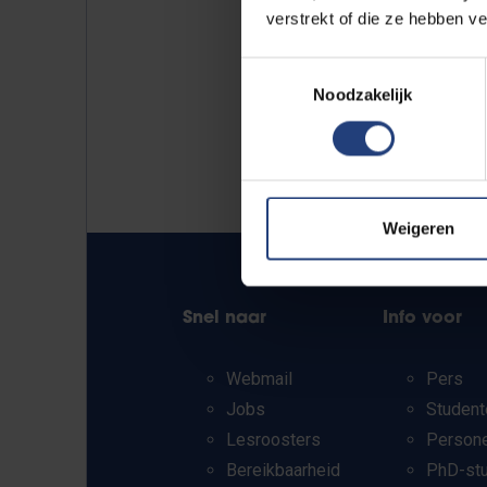
verstrekt of die ze hebben v
Toestemmingsselectie
Noodzakelijk
Weigeren
Snel naar
Info voor
Webmail
Pers
Jobs
Student
Lesroosters
Person
Bereikbaarheid
PhD-st