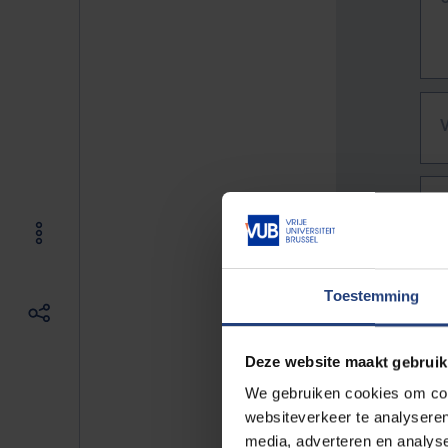
Toestemming
Deze website maakt gebruik
We gebruiken cookies om cont
websiteverkeer te analyseren
De vo
media, adverteren en analys
Bv. h