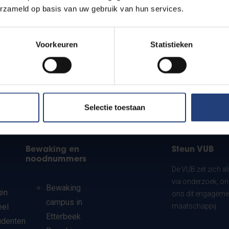
erzameld op basis van uw gebruik van hun services.
Voorkeuren
Statistieken
Selectie toestaan
Bewaking en
Steun VUB
noodnummers
De VUB zet zich a
via onderzoek, on
Bewaking
en
ons dit engagemen
campus in
eel
maatschappij.
Etterbeek
udenten