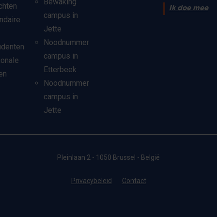
Bewaking
chten
Ik doe mee
campus in
ndaire
Jette
Noodnummer
udenten
campus in
ionale
Etterbeek
en
Noodnummer
campus in
Jette
Pleinlaan 2 - 1050 Brussel - België
Privacybeleid
Contact