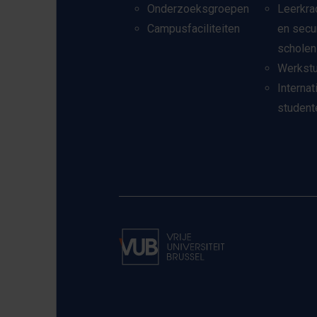
Onderzoeksgroepen
Leerkra
Campusfaciliteiten
en secu
scholen
Werkst
Internat
student