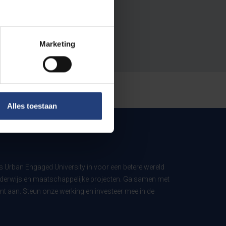
Marketing
Alles toestaan
ls Urban Engaged University in voor een betere wereld
derwijs en maatschappelijke projecten. Ga samen met
t aan. Steun onze werking en investeer mee in de