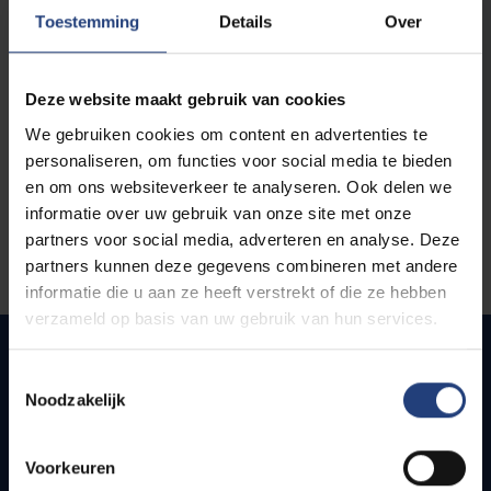
opleidingen
Toestemming
Details
Over
Deze website maakt gebruik van cookies
We gebruiken cookies om content en advertenties te
personaliseren, om functies voor social media te bieden
en om ons websiteverkeer te analyseren. Ook delen we
informatie over uw gebruik van onze site met onze
partners voor social media, adverteren en analyse. Deze
partners kunnen deze gegevens combineren met andere
informatie die u aan ze heeft verstrekt of die ze hebben
verzameld op basis van uw gebruik van hun services.
Toestemmingsselectie
Noodzakelijk
Snel naar
Webmail
Voorkeuren
Jobs