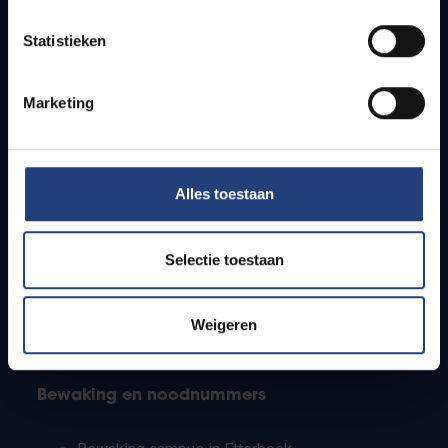
Lesroosters
Statistieken
Bereikbaarheid
Onderzoeksgroepen
Campusfaciliteiten
Marketing
Info voor
Alles toestaan
Pers
Studenten
Personeel
Selectie toestaan
PhD-studenten
Leerkrachten en secundaire scholen
Werkstudenten
Weigeren
Internationale studenten
Bewaking en noodnummers