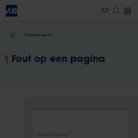
Overslaan
en
naar
de
inhoud
Kruimelpad
Fout op een pagina
gaan
Fout op een pagina
Omschrijving
*