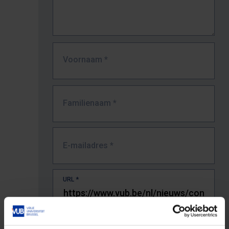
Voornaam
*
Familienaam
*
E-mailadres
*
URL
*
De volledige URL van de pagina waar je de fout zag.
Bv. https://www.vub.be/nl/studeren-aan-de-vub/alle-