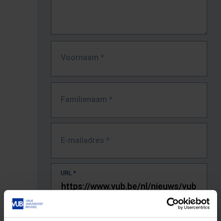
Voornaam
*
Familienaam
*
E-mailadres
*
URL
*
De volledige URL van de pagina waar je de fout zag.
Bv. https://www.vub.be/nl/studeren-aan-de-vub/alle-