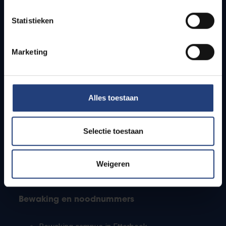
Lesroosters
Statistieken
Bereikbaarheid
Onderzoeksgroepen
Campusfaciliteiten
Marketing
Info voor
Alles toestaan
Pers
Studenten
Personeel
Selectie toestaan
PhD-studenten
Leerkrachten en secundaire scholen
Werkstudenten
Weigeren
Internationale studenten
Bewaking en noodnummers