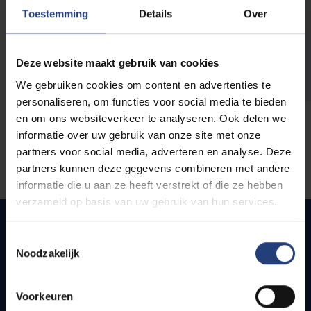
opleidingen
Toestemming
Details
Over
Deze website maakt gebruik van cookies
We gebruiken cookies om content en advertenties te
personaliseren, om functies voor social media te bieden
en om ons websiteverkeer te analyseren. Ook delen we
informatie over uw gebruik van onze site met onze
partners voor social media, adverteren en analyse. Deze
partners kunnen deze gegevens combineren met andere
informatie die u aan ze heeft verstrekt of die ze hebben
verzameld op basis van uw gebruik van hun services.
Toestemmingsselectie
Noodzakelijk
Snel naar
Webmail
Voorkeuren
Jobs