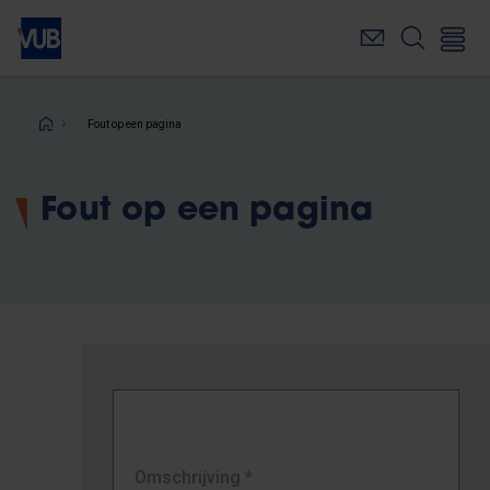
Overslaan
en
naar
de
inhoud
Kruimelpad
Fout op een pagina
gaan
Fout op een pagina
Omschrijving
*