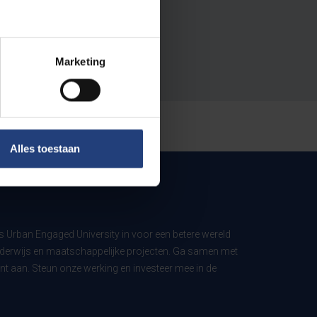
Marketing
Alles toestaan
ls Urban Engaged University in voor een betere wereld
derwijs en maatschappelijke projecten. Ga samen met
t aan. Steun onze werking en investeer mee in de