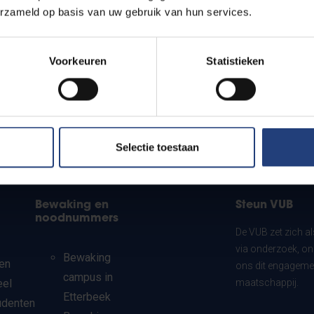
erzameld op basis van uw gebruik van hun services.
Voorkeuren
Statistieken
Selectie toestaan
Bewaking en
Steun VUB
noodnummers
De VUB zet zich a
via onderzoek, on
Bewaking
en
ons dit engagemen
campus in
eel
maatschappij.
Etterbeek
udenten