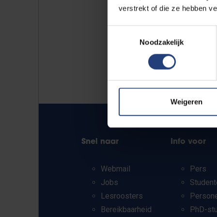
verstrekt of die ze hebben v
Toestemmingsselectie
Noodzakelijk
Weigeren
Snel naar
Info voor
Webmail
Pers
Jobs
Student
Lesroosters
Person
Bereikbaarheid
PhD-st