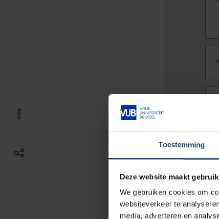
Toestemming
Deze website maakt gebruik
We gebruiken cookies om cont
websiteverkeer te analyseren
De vo
media, adverteren en analys
Bv. h