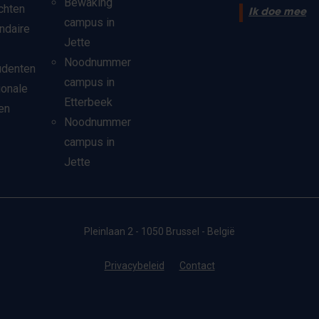
Bewaking
chten
Ik doe mee
campus in
ndaire
Jette
Noodnummer
udenten
campus in
ionale
Etterbeek
en
Noodnummer
campus in
Jette
Pleinlaan 2 - 1050 Brussel - België
Privacybeleid
Contact