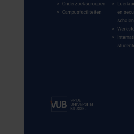
Onderzoeksgroepen
Leerkra
Campusfaciliteiten
en secu
scholen
Werkst
Internat
student