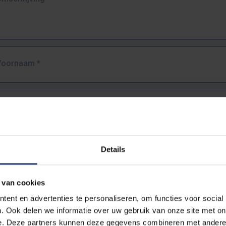
Voornaam
*
Familienaam
*
E-mailadres
*
Details
URL
*
 van cookies
ent en advertenties te personaliseren, om functies voor social
. Ook delen we informatie over uw gebruik van onze site met on
lledige URL van de pagina waar je de fout zag.
e. Deze partners kunnen deze gegevens combineren met andere i
ttps://www.vub.be/nl/studeren-aan-de-vub/alle-opleidingen