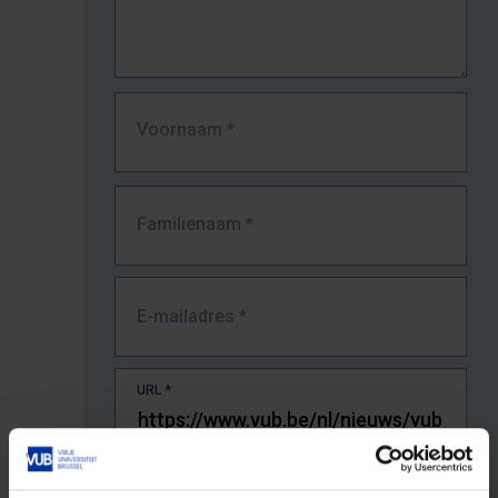
Voornaam
*
Familienaam
*
E-mailadres
*
URL
*
De volledige URL van de pagina waar je de fout zag.
Bv. https://www.vub.be/nl/studeren-aan-de-vub/alle-