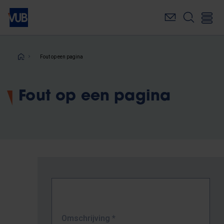
Overslaan
en
naar
de
inhoud
Kruimelpad
Fout op een pagina
gaan
Fout op een pagina
Omschrijving
*