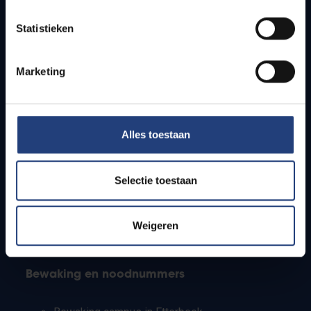
Lesroosters
Statistieken
Bereikbaarheid
Onderzoeksgroepen
Campusfaciliteiten
Marketing
Info voor
Alles toestaan
Pers
Studenten
Personeel
Selectie toestaan
PhD-studenten
Leerkrachten en secundaire scholen
Werkstudenten
Weigeren
Internationale studenten
Bewaking en noodnummers