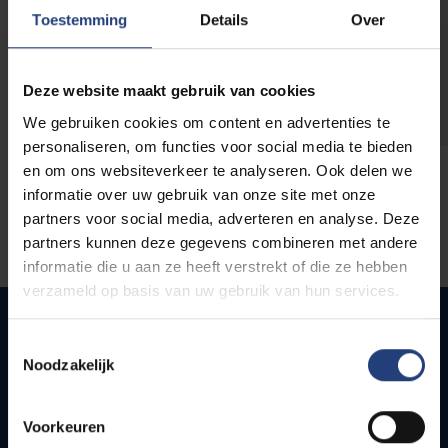
opleidingen
Toestemming
Details
Over
Deze website maakt gebruik van cookies
We gebruiken cookies om content en advertenties te
personaliseren, om functies voor social media te bieden
en om ons websiteverkeer te analyseren. Ook delen we
informatie over uw gebruik van onze site met onze
partners voor social media, adverteren en analyse. Deze
partners kunnen deze gegevens combineren met andere
informatie die u aan ze heeft verstrekt of die ze hebben
verzameld op basis van uw gebruik van hun services.
Toestemmingsselectie
Noodzakelijk
Snel naar
Webmail
Voorkeuren
Jobs