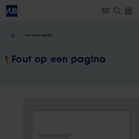
Overslaan
en
naar
de
inhoud
Kruimelpad
Fout op een pagina
gaan
Fout op een pagina
Omschrijving
*