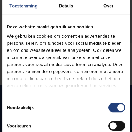
opleidingen
Toestemming
Details
Over
Deze website maakt gebruik van cookies
We gebruiken cookies om content en advertenties te
personaliseren, om functies voor social media te bieden
en om ons websiteverkeer te analyseren. Ook delen we
informatie over uw gebruik van onze site met onze
partners voor social media, adverteren en analyse. Deze
partners kunnen deze gegevens combineren met andere
informatie die u aan ze heeft verstrekt of die ze hebben
verzameld op basis van uw gebruik van hun services.
Toestemmingsselectie
Noodzakelijk
Snel naar
Webmail
Voorkeuren
Jobs