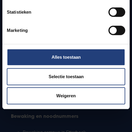
Lesroosters
Statistieken
Bereikbaarheid
Onderzoeksgroepen
Campusfaciliteiten
Marketing
Info voor
Alles toestaan
Pers
Studenten
Personeel
Selectie toestaan
PhD-studenten
Leerkrachten en secundaire scholen
Werkstudenten
Weigeren
Internationale studenten
Bewaking en noodnummers