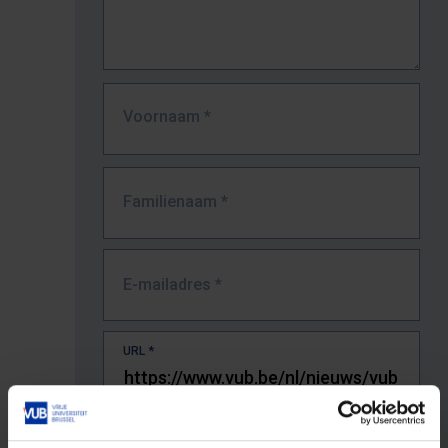
Voornaam
*
Familienaam
*
E-mailadres
*
URL
*
De volledige URL van de pagina waar je de fout zag.
Bv. https://www.vub.be/nl/studeren-aan-de-vub/alle-