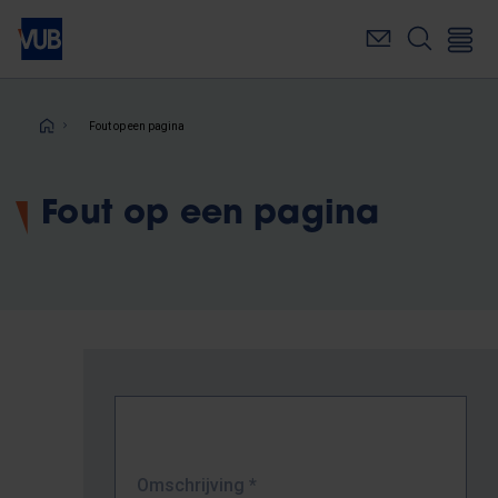
Overslaan
en
naar
de
inhoud
Kruimelpad
Fout op een pagina
gaan
Fout op een pagina
Omschrijving
*