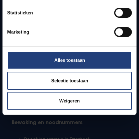
Lesroosters
Statistieken
Bereikbaarheid
Onderzoeksgroepen
Campusfaciliteiten
Marketing
Info voor
Alles toestaan
Pers
Studenten
Personeel
Selectie toestaan
PhD-studenten
Leerkrachten en secundaire scholen
Werkstudenten
Weigeren
Internationale studenten
Bewaking en noodnummers