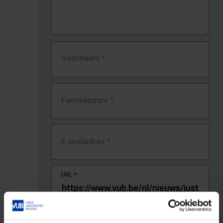
Voornaam
*
Familienaam
*
E-mailadres
*
URL
*
De volledige URL van de pagina waar je de fout zag.
Bv. https://www.vub.be/nl/studeren-aan-de-vub/alle-