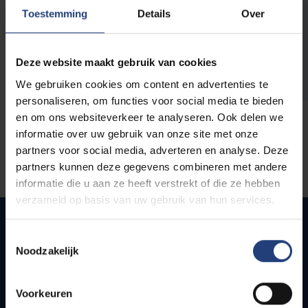
opleidingen
Toestemming
Details
Over
Deze website maakt gebruik van cookies
We gebruiken cookies om content en advertenties te
personaliseren, om functies voor social media te bieden
en om ons websiteverkeer te analyseren. Ook delen we
informatie over uw gebruik van onze site met onze
partners voor social media, adverteren en analyse. Deze
partners kunnen deze gegevens combineren met andere
informatie die u aan ze heeft verstrekt of die ze hebben
verzameld op basis van uw gebruik van hun services.
Toestemmingsselectie
Noodzakelijk
Snel naar
Webmail
Voorkeuren
Jobs