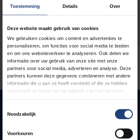
opleidingen
Toestemming
Details
Over
Deze website maakt gebruik van cookies
We gebruiken cookies om content en advertenties te
personaliseren, om functies voor social media te bieden
en om ons websiteverkeer te analyseren. Ook delen we
informatie over uw gebruik van onze site met onze
partners voor social media, adverteren en analyse. Deze
partners kunnen deze gegevens combineren met andere
informatie die u aan ze heeft verstrekt of die ze hebben
verzameld op basis van uw gebruik van hun services.
Toestemmingsselectie
Noodzakelijk
Snel naar
Webmail
Voorkeuren
Jobs