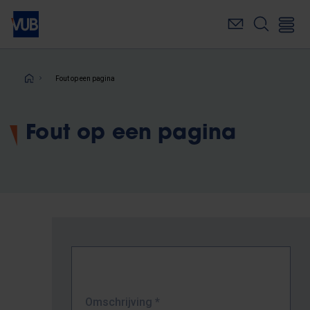
Overslaan
en
naar
de
inhoud
Kruimelpad
Fout op een pagina
gaan
Fout op een pagina
Omschrijving
*