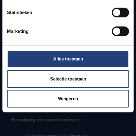
Lesroosters
Statistieken
Bereikbaarheid
Onderzoeksgroepen
Campusfaciliteiten
Marketing
Info voor
Alles toestaan
Pers
Studenten
Personeel
Selectie toestaan
PhD-studenten
Leerkrachten en secundaire scholen
Werkstudenten
Weigeren
Internationale studenten
Bewaking en noodnummers