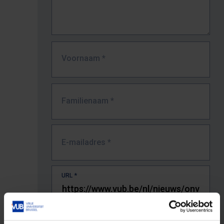
Voornaam
*
Familienaam
*
E-mailadres
*
URL
*
De volledige URL van de pagina waar je de fout zag.
Bv. https://www.vub.be/nl/studeren-aan-de-vub/alle-