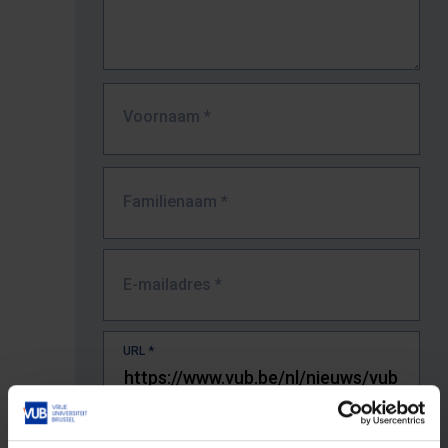
Voornaam
*
Familienaam
*
E-mailadres
*
URL
*
De volledige URL van de pagina waar je de fout zag.
Bv. https://www.vub.be/nl/studeren-aan-de-vub/alle-