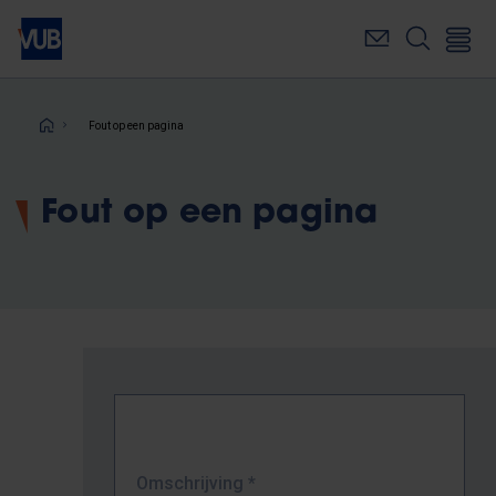
Overslaan
en
naar
de
inhoud
Kruimelpad
Fout op een pagina
gaan
Fout op een pagina
Omschrijving
*