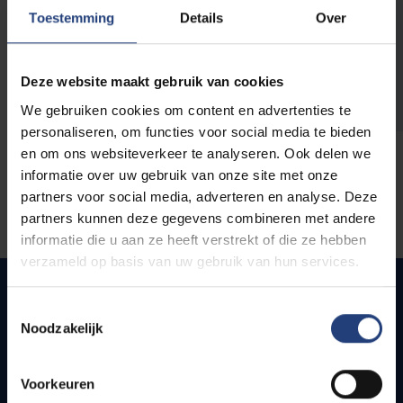
opleidingen
Toestemming
Details
Over
Deze website maakt gebruik van cookies
We gebruiken cookies om content en advertenties te
personaliseren, om functies voor social media te bieden
en om ons websiteverkeer te analyseren. Ook delen we
informatie over uw gebruik van onze site met onze
partners voor social media, adverteren en analyse. Deze
partners kunnen deze gegevens combineren met andere
informatie die u aan ze heeft verstrekt of die ze hebben
verzameld op basis van uw gebruik van hun services.
Toestemmingsselectie
Noodzakelijk
Snel naar
Webmail
Voorkeuren
Jobs