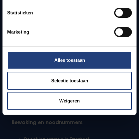
Lesroosters
Statistieken
Bereikbaarheid
Onderzoeksgroepen
Campusfaciliteiten
Marketing
Info voor
Alles toestaan
Pers
Studenten
Personeel
Selectie toestaan
PhD-studenten
Leerkrachten en secundaire scholen
Werkstudenten
Weigeren
Internationale studenten
Bewaking en noodnummers