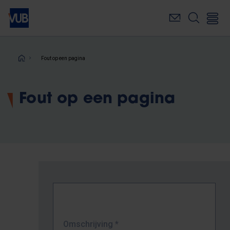
Overslaan
en
naar
de
inhoud
Kruimelpad
Fout op een pagina
gaan
Fout op een pagina
Omschrijving
*