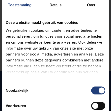
opleidingen
Toestemming
Details
Over
Deze website maakt gebruik van cookies
We gebruiken cookies om content en advertenties te
personaliseren, om functies voor social media te bieden
en om ons websiteverkeer te analyseren. Ook delen we
informatie over uw gebruik van onze site met onze
partners voor social media, adverteren en analyse. Deze
partners kunnen deze gegevens combineren met andere
informatie die u aan ze heeft verstrekt of die ze hebben
verzameld op basis van uw gebruik van hun services.
Toestemmingsselectie
Noodzakelijk
Snel naar
Webmail
Voorkeuren
Jobs