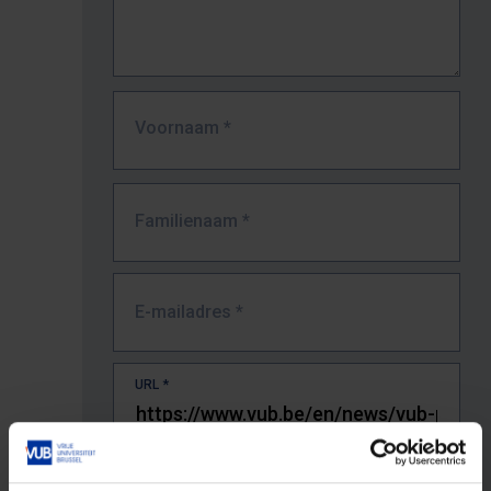
Voornaam
*
Familienaam
*
E-mailadres
*
URL
*
De volledige URL van de pagina waar je de fout zag.
Bv. https://www.vub.be/nl/studeren-aan-de-vub/alle-