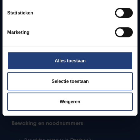
Lesroosters
Statistieken
Bereikbaarheid
Onderzoeksgroepen
Campusfaciliteiten
Marketing
Info voor
Alles toestaan
Pers
Studenten
Personeel
Selectie toestaan
PhD-studenten
Leerkrachten en secundaire scholen
Werkstudenten
Weigeren
Internationale studenten
Bewaking en noodnummers