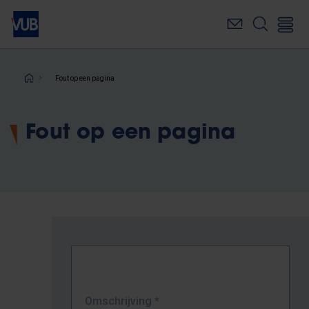
Overslaan
en
naar
de
inhoud
Kruimelpad
Fout op een pagina
gaan
Fout op een pagina
Omschrijving
*