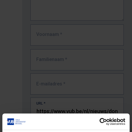
Voornaam
*
Familienaam
*
E-mailadres
*
URL
*
De volledige URL van de pagina waar je de fout zag.
Bv. https://www.vub.be/nl/studeren-aan-de-vub/alle-