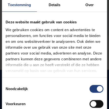
opleidingen
Toestemming
Details
Over
Deze website maakt gebruik van cookies
We gebruiken cookies om content en advertenties te
personaliseren, om functies voor social media te bieden
en om ons websiteverkeer te analyseren. Ook delen we
informatie over uw gebruik van onze site met onze
partners voor social media, adverteren en analyse. Deze
partners kunnen deze gegevens combineren met andere
informatie die u aan ze heeft verstrekt of die ze hebben
verzameld op basis van uw gebruik van hun services.
Toestemmingsselectie
Noodzakelijk
Snel naar
Webmail
Voorkeuren
Jobs