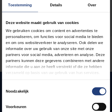
opleidingen
Toestemming
Details
Over
Deze website maakt gebruik van cookies
We gebruiken cookies om content en advertenties te
personaliseren, om functies voor social media te bieden
en om ons websiteverkeer te analyseren. Ook delen we
informatie over uw gebruik van onze site met onze
partners voor social media, adverteren en analyse. Deze
partners kunnen deze gegevens combineren met andere
informatie die u aan ze heeft verstrekt of die ze hebben
verzameld op basis van uw gebruik van hun services.
Toestemmingsselectie
Noodzakelijk
Snel naar
Webmail
Voorkeuren
Jobs