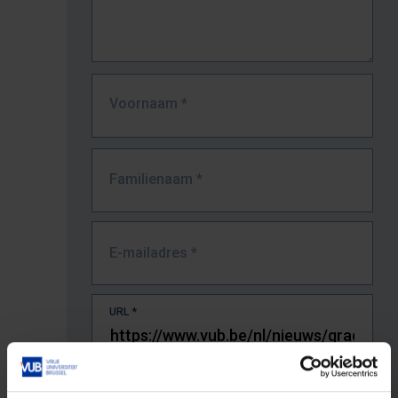
Voornaam
*
Familienaam
*
E-mailadres
*
URL
*
De volledige URL van de pagina waar je de fout zag.
Bv. https://www.vub.be/nl/studeren-aan-de-vub/alle-