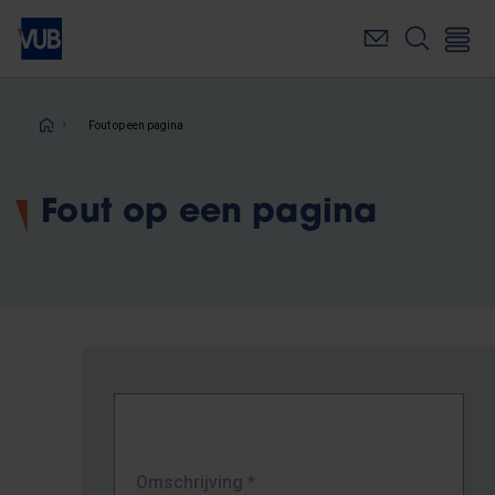
Overslaan
en
naar
de
inhoud
Kruimelpad
Fout op een pagina
gaan
Fout op een pagina
Omschrijving
*