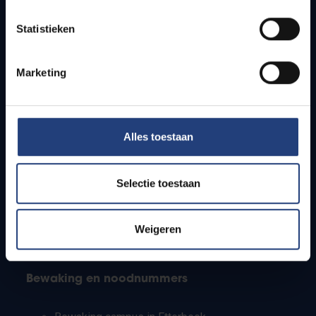
Lesroosters
Statistieken
Bereikbaarheid
Onderzoeksgroepen
Campusfaciliteiten
Marketing
Info voor
Alles toestaan
Pers
Studenten
Personeel
Selectie toestaan
PhD-studenten
Leerkrachten en secundaire scholen
Werkstudenten
Weigeren
Internationale studenten
Bewaking en noodnummers