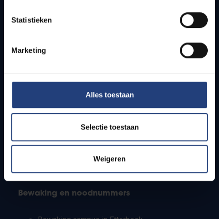
Lesroosters
Statistieken
Bereikbaarheid
Onderzoeksgroepen
Campusfaciliteiten
Marketing
Info voor
Alles toestaan
Pers
Studenten
Personeel
Selectie toestaan
PhD-studenten
Leerkrachten en secundaire scholen
Werkstudenten
Weigeren
Internationale studenten
Bewaking en noodnummers