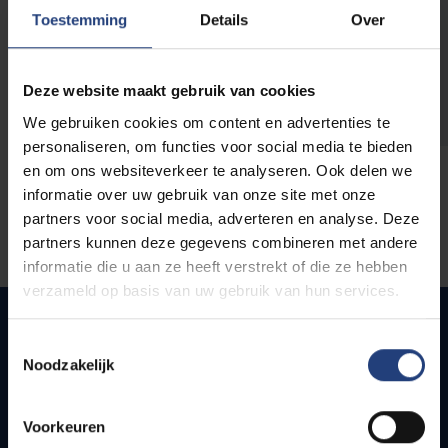
opleidingen
Toestemming
Details
Over
Deze website maakt gebruik van cookies
We gebruiken cookies om content en advertenties te
personaliseren, om functies voor social media te bieden
en om ons websiteverkeer te analyseren. Ook delen we
informatie over uw gebruik van onze site met onze
partners voor social media, adverteren en analyse. Deze
partners kunnen deze gegevens combineren met andere
informatie die u aan ze heeft verstrekt of die ze hebben
verzameld op basis van uw gebruik van hun services.
Toestemmingsselectie
Noodzakelijk
Snel naar
Webmail
Voorkeuren
Jobs