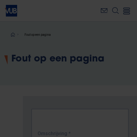
Overslaan
en
naar
de
inhoud
Kruimelpad
Fout op een pagina
gaan
Fout op een pagina
Omschrijving
*