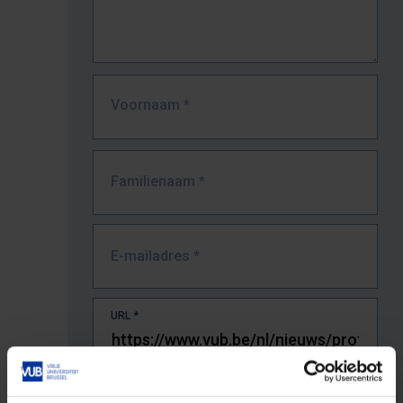
Voornaam
*
Familienaam
*
E-mailadres
*
URL
*
De volledige URL van de pagina waar je de fout zag.
Bv. https://www.vub.be/nl/studeren-aan-de-vub/alle-