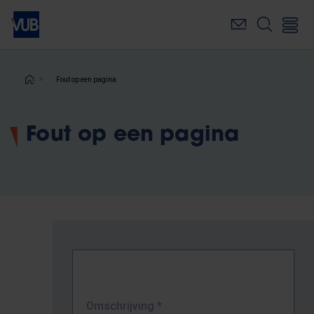
Overslaan
en
naar
de
inhoud
Kruimelpad
Fout op een pagina
gaan
Fout op een pagina
Omschrijving
*