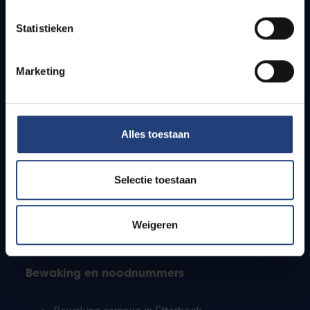
Lesroosters
Statistieken
Bereikbaarheid
Onderzoeksgroepen
Campusfaciliteiten
Marketing
Info voor
Alles toestaan
Pers
Studenten
Personeel
Selectie toestaan
PhD-studenten
Leerkrachten en secundaire scholen
Werkstudenten
Weigeren
Internationale studenten
Bewaking en noodnummers