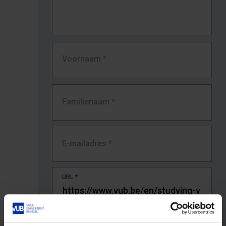
Voornaam
*
Familienaam
*
E-mailadres
*
URL
*
De volledige URL van de pagina waar je de fout zag.
Bv. https://www.vub.be/nl/studeren-aan-de-vub/alle-