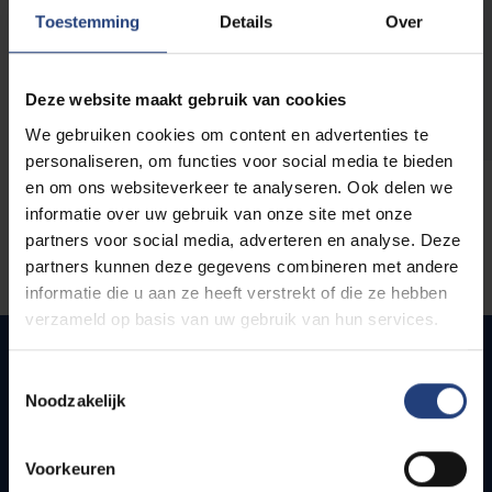
opleidingen
Toestemming
Details
Over
Deze website maakt gebruik van cookies
We gebruiken cookies om content en advertenties te
personaliseren, om functies voor social media te bieden
en om ons websiteverkeer te analyseren. Ook delen we
informatie over uw gebruik van onze site met onze
partners voor social media, adverteren en analyse. Deze
partners kunnen deze gegevens combineren met andere
informatie die u aan ze heeft verstrekt of die ze hebben
verzameld op basis van uw gebruik van hun services.
Toestemmingsselectie
Noodzakelijk
Snel naar
Webmail
Voorkeuren
Jobs