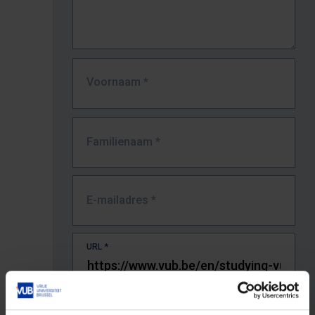
Voornaam
*
Familienaam
*
E-mailadres
*
URL
*
De volledige URL van de pagina waar je de fout zag.
Bv. https://www.vub.be/nl/studeren-aan-de-vub/alle-