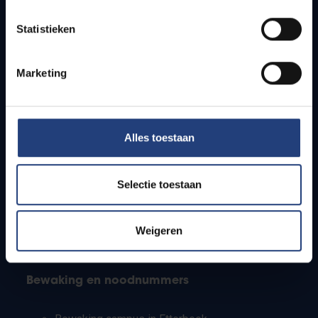
Lesroosters
Statistieken
Bereikbaarheid
Onderzoeksgroepen
Campusfaciliteiten
Marketing
Info voor
Alles toestaan
Pers
Studenten
Personeel
Selectie toestaan
PhD-studenten
Leerkrachten en secundaire scholen
Werkstudenten
Weigeren
Internationale studenten
Bewaking en noodnummers