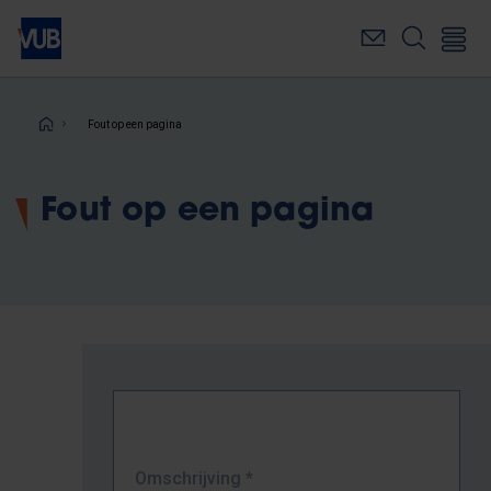
Overslaan
en
naar
de
inhoud
Kruimelpad
Fout op een pagina
gaan
Fout op een pagina
Omschrijving
*