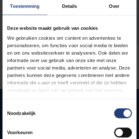
opleidingen
Toestemming
Details
Over
Deze website maakt gebruik van cookies
We gebruiken cookies om content en advertenties te
personaliseren, om functies voor social media te bieden
en om ons websiteverkeer te analyseren. Ook delen we
informatie over uw gebruik van onze site met onze
partners voor social media, adverteren en analyse. Deze
partners kunnen deze gegevens combineren met andere
informatie die u aan ze heeft verstrekt of die ze hebben
verzameld op basis van uw gebruik van hun services.
Toestemmingsselectie
Noodzakelijk
Snel naar
Webmail
Voorkeuren
Jobs